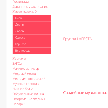
Гостиницы
Девичник, мальчишник
Живая музыка, DJ
Киев
Днепр
Львов
Одесса
Группа LAFESTA
Харьков
Все города
Журналы
ЗАГСы
Макияж, маникюр
Медовый месяц
Места для фотосессий
Мужские костюмы
Нижнее белье
Свадебные музыканты, 
Обручальные кольца
Оформление свадьбы
Подарки