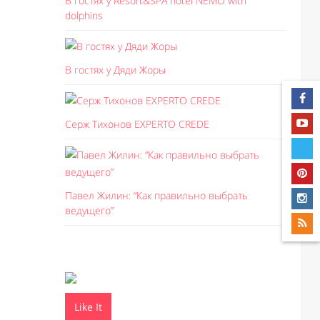
В гостях у Resort&SPA hotel NEMO with
dolphins
В гостях у Дяди Жоры
Серж Тихонов EXPERTO CREDE
Павел Жилин: “Как правильно выбрать
ведущего”
Like It