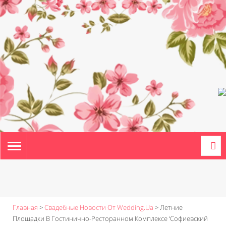
TOGGLE
NAVIGATION
Главная
>
Свадебные Новости От Wedding.ua
>
Летние
Площадки В Гостинично-Ресторанном Комплексе ‘Софиевский