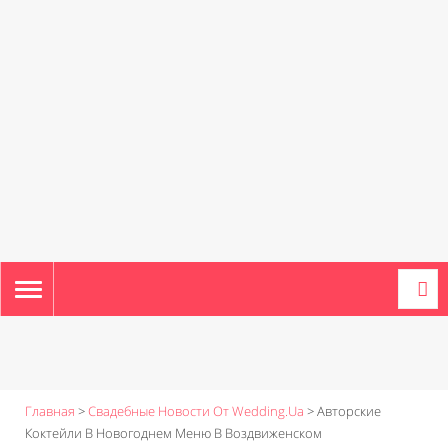
TOGGLE
NAVIGATION
Главная
>
Свадебные Новости От Wedding.ua
>
Авторские
Коктейли В Новогоднем Меню В Воздвиженском