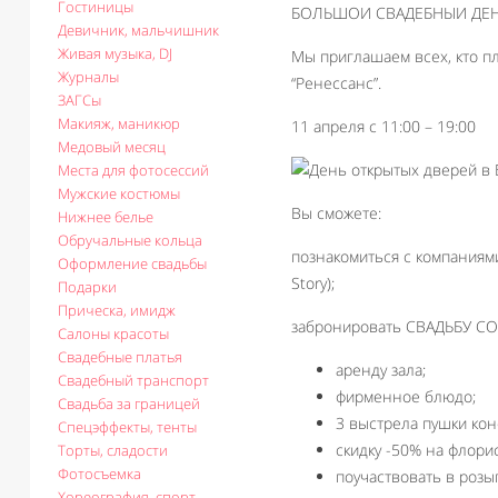
Гостиницы
БОЛЬШОИ СВАДЕБНЫИ ДЕНЬ
Девичник, мальчишник
Живая музыка, DJ
Мы приглашаем всех, кто п
Журналы
“Ренессанс”.
ЗАГСы
Макияж, маникюр
11 апреля с 11:00 – 19:00
Медовый месяц
Места для фотосессий
Мужские костюмы
Вы сможете:
Нижнее белье
Обручальные кольца
познакомиться с компаниям
Оформление свадьбы
Story);
Подарки
Прическа, имидж
забронировать СВАДЬБУ СО
Салоны красоты
Свадебные платья
аренду зала;
Свадебный транспорт
фирменное блюдо;
Свадьба за границей
3 выстрела пушки кон
Спецэффекты, тенты
скидку -50% на флорис
Торты, сладости
Фотосъемка
поучаствовать в розы
Хореография, спорт