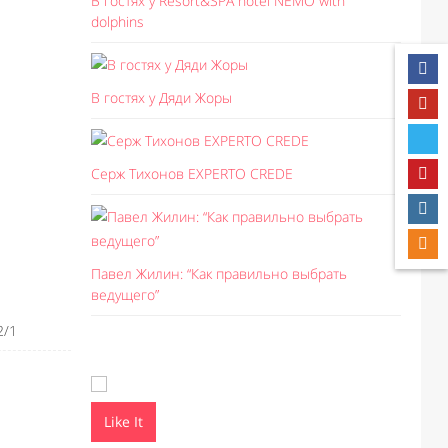
В гостях у Resort&SPA hotel NEMO with
dolphins
В гостях у Дяди Жоры
Серж Тихонов EXPERTO CREDE
Павел Жилин: “Как правильно выбрать
ведущего”
2/1
Like It
Like I