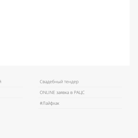
й
Свадебный тендер
ONLINE заявка в РАЦС
#Лайфхак