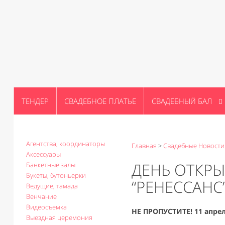
ТЕНДЕР
СВАДЕБНОЕ ПЛАТЬЕ
СВАДЕБНЫЙ БАЛ
Агентства, координаторы
Главная
>
Свадебные Новости
Аксессуары
ДЕНЬ ОТКРЫ
Банкетные залы
Букеты, бутоньерки
“РЕНЕССАНС
Ведущие, тамада
Венчание
Видеосъемка
НЕ ПРОПУСТИТЕ! 11 апрел
Выездная церемония