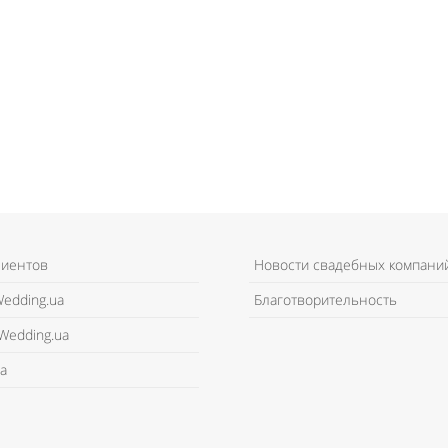
лиентов
Новости свадебных компани
edding.ua
Благотворительность
Wedding.ua
а