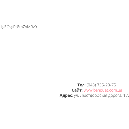
e/r1gEGvgRt8mZxMRv9
Тел
: (048) 735-20-75
Сайт
:
www.banquet.com.ua
Адрес
: ул. Люстдорфская дорога, 17
Like It