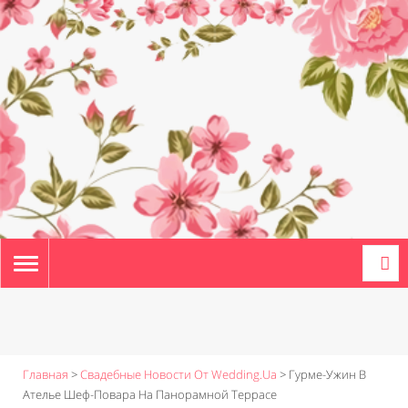
TOGGLE
NAVIGATION
Главная
>
Свадебные Новости От Wedding.ua
>
Гурме-Ужин В
Ателье Шеф-Повара На Панорамной Террасе