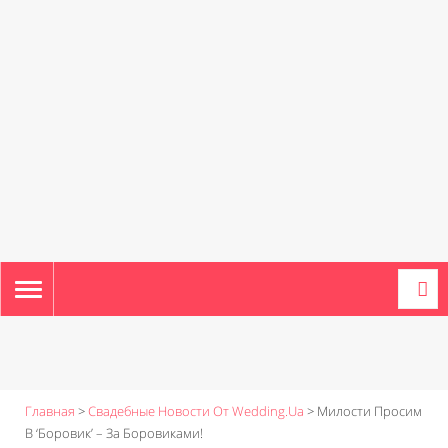
TOGGLE
NAVIGATION
Главная
>
Свадебные Новости От Wedding.ua
>
Милости Просим
В ‘Боровик’ – За Боровиками!