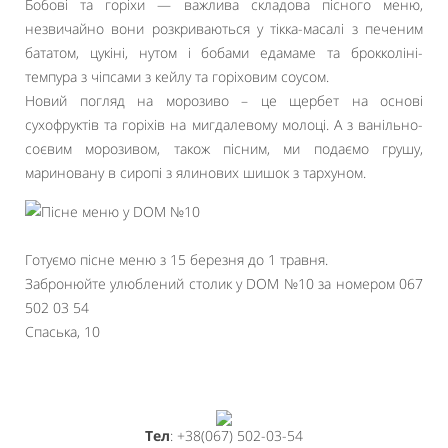
Бобові та горіхи — важлива складова пісного меню,
незвичайно вони розкриваються у тікка-масалі з печеним
бататом, цукіні, нутом і бобами едамаме та брокколіні-
темпура з чіпсами з кейлу та горіховим соусом.
Новий погляд на морозиво – це щербет на основі
сухофруктів та горіхів на мигдалевому молоці. А з ванільно-
соєвим морозивом, також пісним, ми подаємо грушу,
мариновану в сиропі з ялинових шишок з тархуном.
Готуємо пісне меню з 15 березня до 1 травня.
Забронюйте улюблений столик у DOM №10 за номером 067
502 03 54
Спаська, 10
Тел
: +38(067) 502-03-54