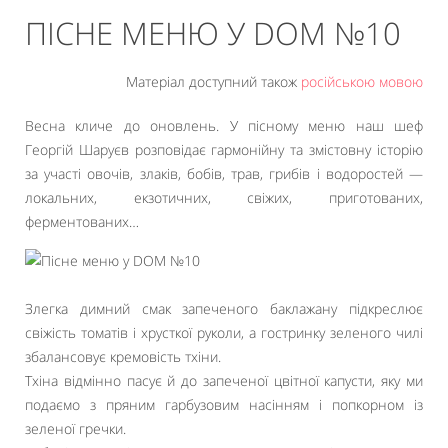
ПІСНЕ МЕНЮ У DOM №10
Матеріал доступний також
російською мовою
Весна кличе до оновлень. У пісному меню наш шеф
Георгій Шаруєв розповідає гармонійну та змістовну історію
за участі овочів, злаків, бобів, трав, грибів і водоростей —
локальних, екзотичних, свіжих, приготованих,
ферментованих…
Злегка димний смак запеченого баклажану підкреслює
свіжість томатів і хрусткої руколи, а гостринку зеленого чилі
збалансовує кремовість тхіни.
Тхіна відмінно пасує й до запеченої цвітної капусти, яку ми
подаємо з пряним гарбузовим насінням і попкорном із
зеленої гречки.