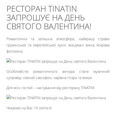
РЕСТОРАН TINATIN
ЗАПРОШУЄ НА ДЕНЬ
СВЯТОГО ВАЛЕНТИНА!
Романтична та затишна атмосфера, найкращі страви
грузинської та європейської кухні, вишукані вина, яскрава
фотозона.
Особливістю романтичного вечора стане музичний
супровід: ніжний саксофон, чарівна гітара та вокал.
Для всіх гостей – частування від ресторану TINATIN!
Чекаємо на Вас 14 лютого!