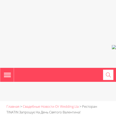
TOGGLE
NAVIGATION
Главная
>
Свадебные Новости От Wedding.ua
>
Ресторан
TINATIN Запрошує На День Святого Валентина!