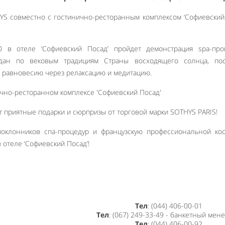
YS совместно с гостинично-ресторанным комплексом ‘Софиевский
00 в отеле ‘Софиевский Посад’ пройдет демонстрация spa-про
оздан по вековым традициям Страны восходящего солнца, по
 равновесию через релаксацию и медитацию.
т приятные подарки и сюрпризы от торговой марки SOTHYS PARIS!
оклонников спа-процедур и французскую профессиональной кос
 отеле ‘Софиевский Посад’!
Тел
: (044) 406-00-01
Тел
: (067) 249-33-49 - банкетный мен
Тел
: (044) 406-00-92