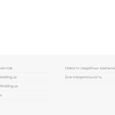
лиентов
Новости свадебных компани
edding.ua
Благотворительность
Wedding.ua
а