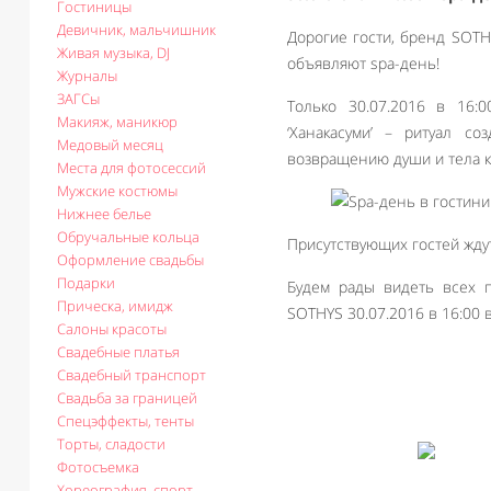
Гостиницы
Девичник, мальчишник
Дорогие гости, бренд SOTH
Живая музыка, DJ
объявляют spa-день!
Журналы
ЗАГСы
Только 30.07.2016 в 16:
Макияж, маникюр
‘Ханакасуми’ – ритуал с
Медовый месяц
возвращению души и тела к
Места для фотосессий
Мужские костюмы
Нижнее белье
Обручальные кольца
Присутствующих гостей жду
Оформление свадьбы
Подарки
Будем рады видеть всех п
Прическа, имидж
SOTHYS 30.07.2016 в 16:00 в
Салоны красоты
Свадебные платья
Свадебный транспорт
Свадьба за границей
Спецэффекты, тенты
Торты, сладости
Фотосъемка
Хореография, спорт