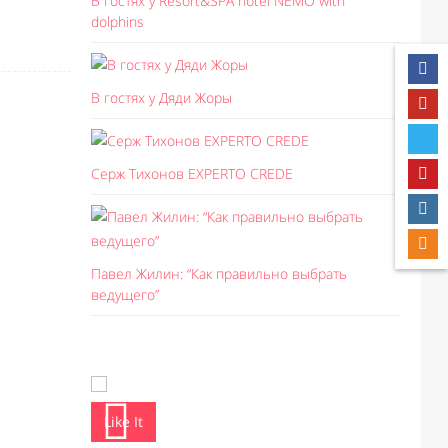
В гостях у Resort&SPA hotel NEMO with
dolphins
В гостях у Дяди Жоры
Серж Тихонов EXPERTO CREDE
Павел Жилин: “Как правильно выбрать
ведущего”
Like It
Like I