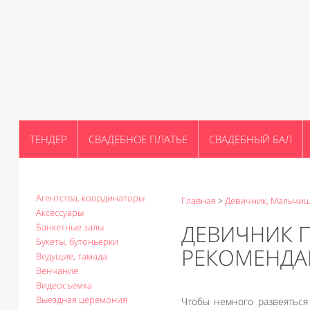
ТЕНДЕР
СВАДЕБНОЕ ПЛАТЬЕ
СВАДЕБНЫЙ БАЛ
Агентства, координаторы
Главная
>
Девичник, Мальчи
Аксессуары
ДЕВИЧНИК П
Банкетные залы
Букеты, бутоньерки
РЕКОМЕНДА
Ведущие, тамада
Венчание
Видеосъемка
Выездная церемония
Чтобы немного развеяться