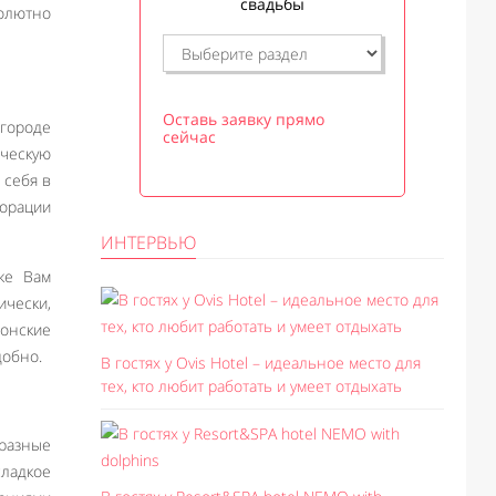
свадьбы
солютно
Оставь заявку прямо
 городе
сейчас
ческую
 себя в
корации
ИНТЕРВЬЮ
же Вам
ически,
понские
добно.
В гостях у Ovis Hotel – идеальное место для
тех, кто любит работать и умеет отдыхать
бразные
ладкое