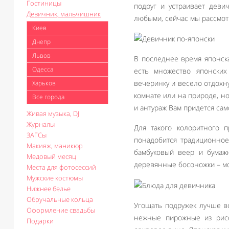
Гостиницы
подруг и устраивает деви
Девичник, мальчишник
любыми, сейчас мы рассмот
Киев
Днепр
Львов
В последнее время японска
Одесса
есть множество японских
вечеринку и весело отдохну
Харьков
комнате или на природе, н
Все города
и антураж Вам придется сам
Живая музыка, DJ
Журналы
Для такого колоритного 
ЗАГСы
понадобится традиционное
Макияж, маникюр
бамбуковый веер и бумажн
Медовый месяц
деревянные босоножки – мож
Места для фотосессий
Мужские костюмы
Нижнее белье
Обручальные кольца
Угощать подружек лучше в
Оформление свадьбы
нежные пирожные из рисо
Подарки