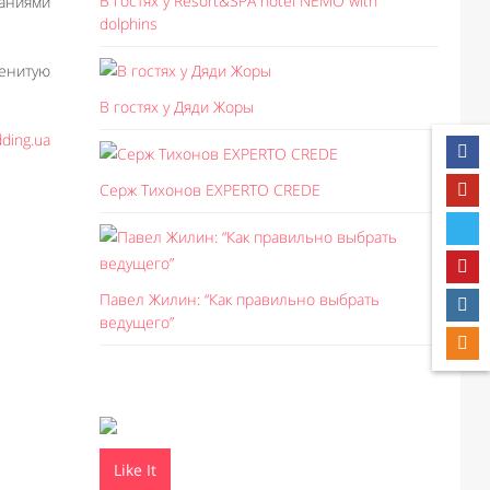
В гостях у Resort&SPA hotel NEMO with
таниями
dolphins
енитую
В гостях у Дяди Жоры
ding.ua
Серж Тихонов EXPERTO CREDE
Павел Жилин: “Как правильно выбрать
ведущего”
Like It