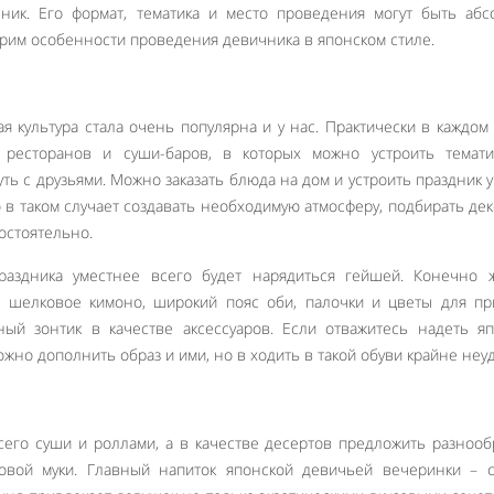
чник. Его формат, тематика и место проведения могут быть аб
рим особенности проведения девичника в японском стиле.
я культура стала очень популярна и у нас. Практически в каждом
 ресторанов и суши-баров, в которых можно устроить темати
ть с друзьями. Можно заказать блюда на дом и устроить праздник у
о в таком случает создавать необходимую атмосферу, подбирать де
остоятельно.
праздника уместнее всего будет нарядиться гейшей. Конечно 
 шелковое кимоно, широкий пояс оби, палочки и цветы для пр
ый зонтик в качестве аксессуаров. Если отважитесь надеть я
но дополнить образ и ими, но в ходить в такой обуви крайне неу
сего суши и роллами, а в качестве десертов предложить разноо
вой муки. Главный напиток японской девичьей вечеринки – с