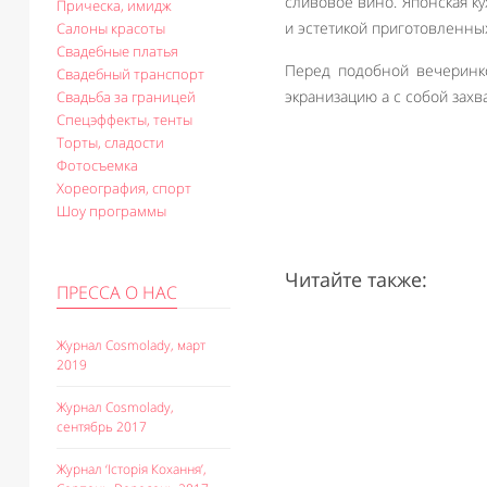
сливовое вино. Японская к
Прическа, имидж
и эстетикой приготовленных
Салоны красоты
Свадебные платья
Перед подобной вечеринко
Свадебный транспорт
экранизацию а с собой захв
Свадьба за границей
Спецэффекты, тенты
Торты, сладости
Фотосъемка
Хореография, спорт
Шоу программы
Читайте также:
ПРЕССА О НАС
Журнал Cosmolady, март
2019
Журнал Cosmolady,
сентябрь 2017
Журнал ‘Історія Кохання’,