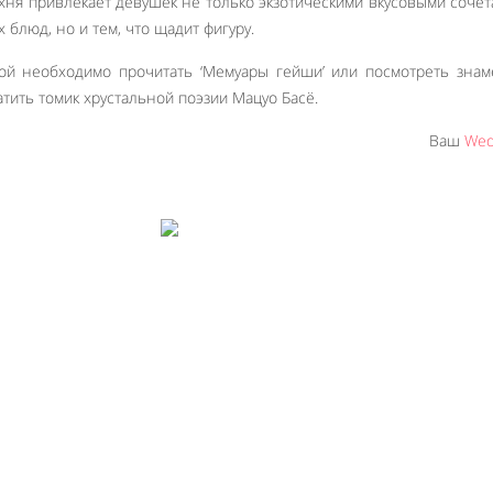
ухня привлекает девушек не только экзотическими вкусовыми соче
 блюд, но и тем, что щадит фигуру.
й необходимо прочитать ‘Мемуары гейши’ или посмотреть знам
атить томик хрустальной поэзии Мацуо Басё.
Ваш
Wed