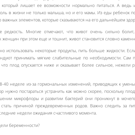
р, который лишает ее возможности нормально питаться. А ведь
оль в жизни не только малыша, но и его мамы. Из еды ребенок п
 важных элементов, которые сказываются на его дальнейшем здор
 редкость. Многие отмечают, что живот очень сильно болит, 
х женщин при этом еще и тошнит, живот становится словно камен
но использовать некоторые продукты, пить больше жидкости. Есл
ендуют принимать мягкие слабительные по необходимости. Сам 
о, что плод опускается ниже и оказывает более сильное, нежели 
 38-40 неделе из-за гормональных изменений, приводящих к уме
ор нужно постараться устранить как можно скорее, поскольку пло
ушении микрофлоры и развитии бактерий они проникнут в моче
 стать причиной преждевременных родов. Важно следить за пи
следние недели ожидания счастливого момента.