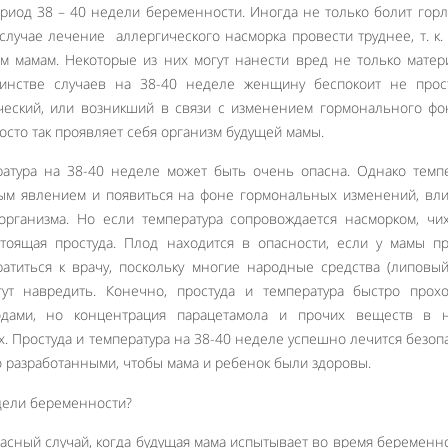
риод 38 – 40 недели беременности. Иногда не только болит горл
 случае лечение аллергического насморка провести труднее, т. к.
м мамам. Некоторые из них могут нанести вред не только матер
инстве случаев на 38-40 неделе женщину беспокоит не прос
ический, или возникший в связи с изменением гормонального фо
росто так проявляет себя организм будущей мамы.
ратура на 38-40 неделе может быть очень опасна. Однако темп
ым явлением и появиться на фоне гормональных изменений, вл
организма. Но если температура сопровождается насморком, чи
стоящая простуда. Плод находится в опасности, если у мамы пр
ратиться к врачу, поскольку многие народные средства (липовы
ут навредить. Конечно, простуда и температура быстро прохо
дами, но концентрация парацетамола и прочих веществ в 
ах. Простуда и температура на 38-40 неделе успешно лечится безо
 разработанными, чтобы мама и ребенок были здоровы.
пасный случай, когда будущая мама испытывает во время беременн