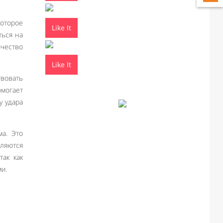
оторое
Like It
ться на
ичество
Like It
твовать
омогает
у удара
а. Это
ляются
так как
и.