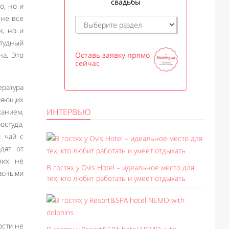
свадьбы
о, но и
 не все
и, но и
тудный
на. Это
Оставь заявку прямо
сейчас
ература
ияющих
ИНТЕРВЬЮ
ханием,
остуда,
й чай с
дят от
них не
В гостях у Ovis Hotel – идеальное место для
пасными
тех, кто любит работать и умеет отдыхать
ости не