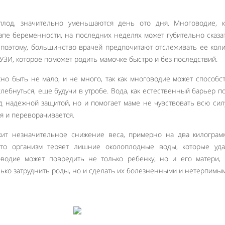
плод, значительно уменьшаются день ото дня. Многоводие, к
апе беременности, на последних неделях может губительно сказа
поэтому, большинство врачей предпочитают отслеживать ее кол
УЗИ, которое поможет родить мамочке быстро и без последствий.
но быть не мало, и не много, так как многоводие может способс
хлебнуться, еще будучи в утробе. Вода, как естественный барьер п
д надежной защитой, но и помогает маме не чувствовать всю сил
я и переворачивается.
ит незначительное снижение веса, примерно на два килограмм
 что организм теряет лишние околоплодные воды, которые уда
водие может повредить не только ребенку, но и его матери, 
лько затруднить роды, но и сделать их болезненными и нетерпимым