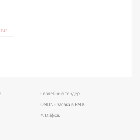
ти?
й
Свадебный тендер
ONLINE заявка в РАЦС
#Лайфхак