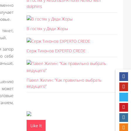
В гостях у Resort&SPA hotel NEMO with
 именно
dolphins
олучает
овье.
В гостях у Дяди Жоры
тянет,
ный.
и запор
Серж Тихонов EXPERTO CREDE
по себе
раньше,
Павел Жилин: “Как правильно выбрать
ньшению
ведущего”
д может
половые
танием,
Like It