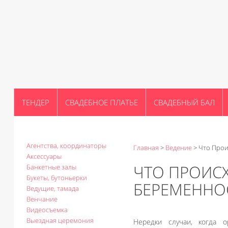
ТЕНДЕР
СВАДЕБНОЕ ПЛАТЬЕ
СВАДЕБНЫЙ БАЛ
Агентства, координаторы
Главная
>
Ведение
>
Что Прои
Аксессуары
ЧТО ПРОИСХ
Банкетные залы
Букеты, бутоньерки
БЕРЕМЕННО
Ведущие, тамада
Венчание
Видеосъемка
Выездная церемония
Нередки случаи, когда 