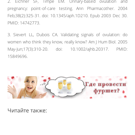
2. Eichner SF, Timpe EM. Urinary-based ovulation and
pregnancy: point-of-care testing. Ann Pharmacother. 2004
Feb;38(2):325-31. doi: 10.1345/aph.1D210. Epub 2003 Dec 30.
PMID: 14742773.
3. Sievert LL, Dubois CA. Validating signals of ovulation: do
women who think they know, really know? Am J Hum Biol. 2005
May-Jun;17(3):310-20. doi: 10.1002/ajhb.20317. PMID:
15849696.
Читайте также: