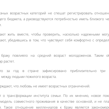
азных возрастных категорий не спешат регистрировать отноше
его бюджета, а руководствуются потребностью иметь близкого ч
.
ют жить вместе, чтобы проверить, насколько надежными могу
чают, убедившись в том, что чувствуют себя комфортно с опред
браку повлияло на средний возраст молодоженов. Таким об
р растет.
 что за год в стране зафиксировано приблизительно три 
 между людьми пожилого возраста.
рждают, что любовь не имеет возрастных ограничений.
т о трансформации института семьи. По их мнению, новое пок
 модель совместного проживания в качестве основной, и не пл
я. Такое отношение миллениалов к браку является закономер