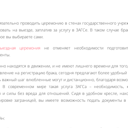
язательно проводить церемонию в стенах государственного учре
ать на выезде, заплатив за услугу в ЗАГСе. В таком случае бра
рое вы выбираете сами.
ыездная церемония
не отменяет необходимости подготови
енты.
нно находятся в движении, и не имеют лишнего времени для того
аявление на регистрацию брака, сегодня предлагают более удобный
ь важный шаг влюбленные могут и дистанционно, благодаря возм
. В современном мире такая услуга ЗАГСа – необходимость, к
я и силы без вреда для отношений. Сидя в удобном кресле, нах
ировке заграницей, вы имеете возможность подать документы в
йн: