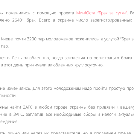
ары поженились с помощью проекта
МинЮста “Брак за сутки”
. В
ено 26401 брак. Всего в Украине число зарегистрированных 
 Киеве почти 3200 пар молодоженов поженились, а услугой “Брак за
 пар.
ся в День влюбленных, когда заявления на регистрацию брака
в этот день принимали влюбленных круглосуточно.
не изменились. Для этого молодоженам надо пройти простую про
льности.
жны найти ЗАГС в любом городе Украины без привязки к вашем
ение в ЗАГС, заплатив все необходимые сборы и налоги, актуал
реждение.
Like It
ать лично или через их представителя, но в последнем случае