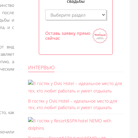
свадьбы
шинство
 после
адьбы и
ла, и с
Оставь заявку прямо
сейчас
от вид
тавляет
ытию, а
ИНТЕРВЬЮ
ческим
В гостях у Ovis Hotel – идеальное место для
тех, кто любит работать и умеет отдыхать
то, как
ключили