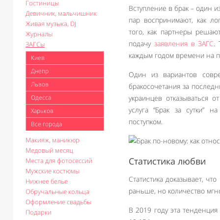
Гостиницы
Вступление в брак – один 
Девичник, мальчишник
пар воспринимают, как ло
Живая музыка, DJ
того, как партнеры решаю
Журналы
подачу
заявления в ЗАГС
.
ЗАГСы
каждым годом времени на п
Киев
Днепр
Один из вариантов совре
Львов
бракосочетания за последн
Одесса
украинцев отказываться о
услуга “Брак за сутки” 
Харьков
поступком.
Все города
Макияж, маникюр
Медовый месяц
Статистика любви
Места для фотосессий
Мужские костюмы
Статистика доказывает, чт
Нижнее белье
раньше, но количество мгн
Обручальные кольца
Оформление свадьбы
В 2019 году эта тенденция
Подарки