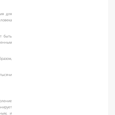
ния для
еловека
т быть
еленным
разом,
тысячи
оление
анирует
ным, и