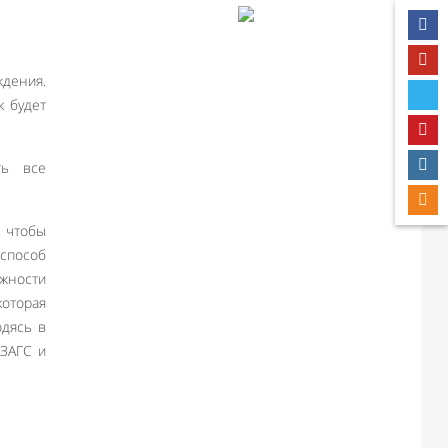
ждения.
к будет
ть все
, чтобы
 способ
ожности
оторая
одясь в
 ЗАГС и