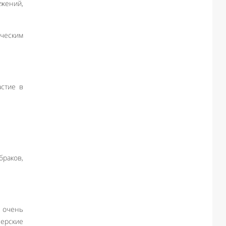
жений,
ческим
астие в
браков,
я очень
нерские