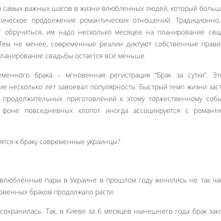
из самых важных шагов в жизни влюбленных людей, который боль
гическое продолжение романтических отношений. Традиционно,
т обручиться, им надо несколько месяцев на планирование св
 Тем не менее, современные реалии диктуют собственные прави
ланирование свадьбы остается все меньше.
менного брака – мгновенная регистрация “Брак за сутки”. Эт
ие несколько лет завоевал популярность. Быстрый темп жизни зас
т продолжительных приготовлений к этому торжественному соб
на фоне повседневных хлопот иногда ассоциируется с романти
о влюбленные пары в Украине в прошлом году женились не так час
овенных браков продолжало расти.
 сохранилась. Так, в Киеве за 6 месяцев нынешнего года брак за