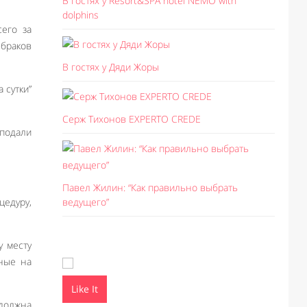
В гостях у Resort&SPA hotel NEMO with
dolphins
сего за
браков
В гостях у Дяди Жоры
 сутки”
Серж Тихонов EXPERTO CREDE
 подали
Павел Жилин: “Как правильно выбрать
цедуру,
ведущего”
у месту
ьные на
Like It
Like I
 должна