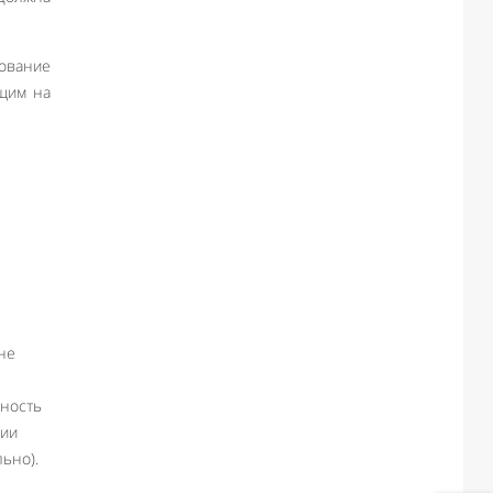
ование
ущим на
не
нность
ции
ьно).