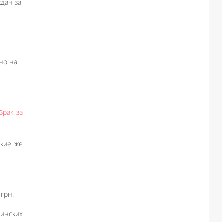
дан за
но на
Брак за
акие же
 грн.
инских