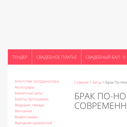
ТЕНДЕР
СВАДЕБНОЕ ПЛАТЬЕ
СВАДЕБНЫЙ БАЛ
Агентства, координаторы
Главная
>
Загсы
>
Брак По-Нов
Аксессуары
БРАК ПО-НО
Банкетные залы
Букеты, бутоньерки
СОВРЕМЕНН
Ведущие, тамада
Венчание
Видеосъемка
Выездная церемония