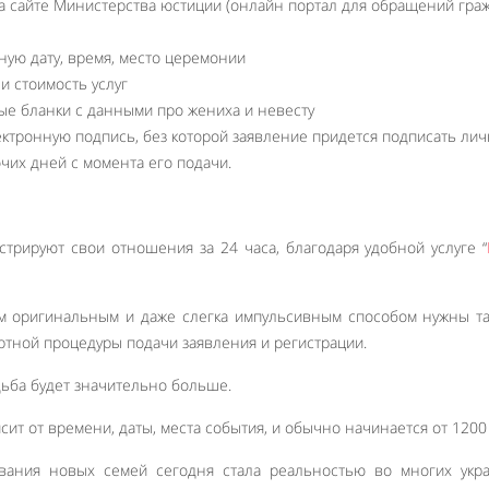
а сайте Министерства юстиции (онлайн портал для обращений граж
ую дату, время, место церемонии
и стоимость услуг
ые бланки с данными про жениха и невесту
ктронную подпись, без которой заявление придется подписать лич
чих дней с момента его подачи.
стрируют свои отношения за 24 часа, благодаря удобной услуге “
им оригинальным и даже слегка импульсивным способом нужны т
артной процедуры подачи заявления и регистрации.
дьба будет значительно больше.
исит от времени, даты, места события, и обычно начинается от 1200
вания новых семей сегодня стала реальностью во многих укра