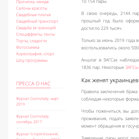
10 154 пары.
Прическа, имидж
Салоны красоты
В свою очередь, 2144 п
Свадебные платья
прошлый год было оформл
Свадебный транспорт
Свадьба за границей
достигло 229 тысяч.
Спецэффекты, тенты
Только за июнь 2019 года в
Торты, сладости
Фотосъемка
воспользовались около 500
Хореография, спорт
Аншлаг в ЗАГСах наблюдал
Шоу программы
1836 пар. Некоторые
ЗАГСы
Как женят украинцев
ПРЕССА О НАС
Правила заключения брака 
Журнал Cosmolady, март
соблюдая некоторые форма
2019
Чтобы пожениться, вы дол
Журнал Cosmolady,
проживания, подать заявл
сентябрь 2017
момент обращения в госуч
Журнал ‘Історія Кохання’,
Заявление пары могут под