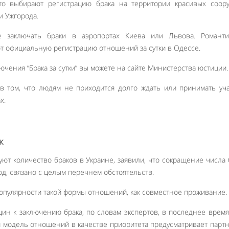
то выбирают регистрацию брака на территории красивых соору
и Ужгорода.
е заключать браки в аэропортах Киева или Львова. Романти
 официальную регистрацию отношений за сутки в Одессе.
лючения “Брака за сутки” вы можете на сайте Министерства юстиции.
 в том, что людям не приходится долго ждать или принимать уч
х.
к
уют количество браков в Украине, заявили, что сокращение числа 
д, связано с целым перечнем обстоятельств.
опулярности такой формы отношений, как совместное проживание.
н к заключению брака, по словам экспертов, в последнее врем
 модель отношений в качестве приоритета предусматривает парт