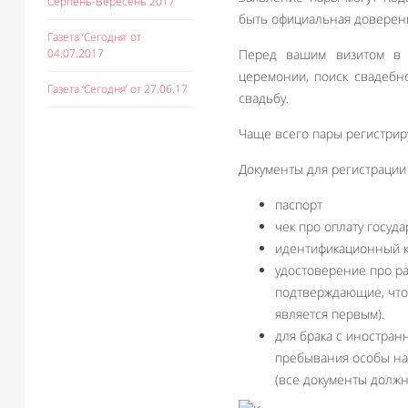
Серпень-Вересень 2017
быть официальная доверенн
Газета ‘Сегодня’ от
04.07.2017
Перед вашим визитом в 
церемонии, поиск свадебн
Газета ‘Сегодня’ от 27.06.17
свадьбу.
Чаще всего пары регистриру
Документы для регистрации 
паспорт
чек про оплату госуд
идентификационный 
удостоверение про ра
подтверждающие, что 
является первым).
для брака с иностра
пребывания особы на 
(все документы долж