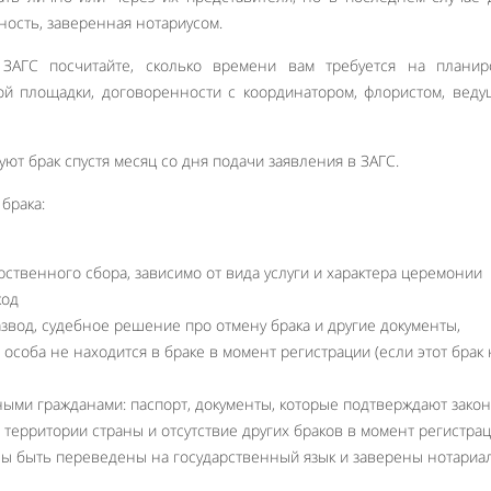
ость, заверенная нотариусом.
ЗАГС посчитайте, сколько времени вам требуется на планир
ой площадки, договоренности с координатором, флористом, вед
ют брак спустя месяц со дня подачи заявления в ЗАГС.
брака:
арственного сбора, зависимо от вида услуги и характера церемонии
код
звод, судебное решение про отмену брака и другие документы,
особа не находится в браке в момент регистрации (если этот брак 
нными гражданами:
паспорт, документы, которые подтверждают зако
территории страны и отсутствие других браков в момент регистра
ны быть переведены на государственный язык и заверены нотариал