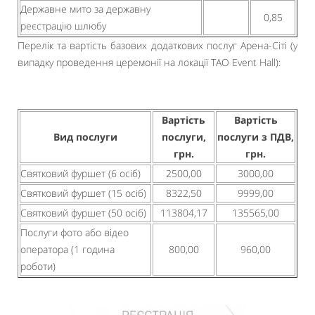
Державне мито за державну
0,85
реєстрацію шлюбу
Перелік та вартість базових додаткових послуг Арена-Сіті (у
випадку проведення церемонії на локації TAO Event Hall):
Вартість
Вартість
Вид послуги
послуги,
послуги з ПДВ,
грн.
грн.
Святковий фуршет (6 осіб)
2500,00
3000,00
Святковий фуршет (15 осіб)
8322,50
9999,00
Святковий фуршет (50 осіб)
113804,17
135565,00
Послуги фото або відео
оператора (1 година
800,00
960,00
роботи)