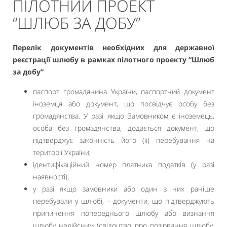
ПІЛОТНИЙ ПРОЕКТ
“ШЛЮБ ЗА ДОБУ”
Перелік документів необхідних для державної
реєстрації шлюбу в рамках пілотного проекту “Шлюб
за добу”
паспорт громадянина України, паспортний документ
іноземця або документ, що посвідчує особу без
громадянства. У разі якщо Замовником є іноземець,
особа без громадянства, додається документ, що
підтверджує законність його (її) перебування на
території України;
ідентифікаційний номер платника податків (у разі
наявності);
у разі якщо замовники або один з них раніше
перебували у шлюбі, – документи, що підтверджують
припинення попереднього шлюбу або визнання
шлюбу недійсним (свідоцтво про розірвання шлюбу,