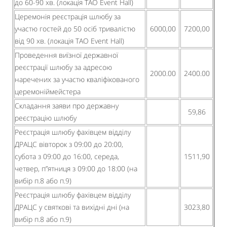
до 60-90 хв. (локація TAO Event Hall)
Церемонія реєстрація шлюбу за
участю гостей до 50 осіб тривалістю
6000,00
7200,00
від 90 хв. (локація TAO Event Hall)
Проведення виїзної державної
реєстрації шлюбу за адресою
2000.00
2400.00
наречених за участю кваліфікованого
церемоніймейстера
Складання заяви про державну
59,86
реєстрацію шлюбу
Реєстрація шлюбу фахівцем відділу
ДРАЦС вівторок з 09:00 до 20:00,
субота з 09:00 до 16:00, середа,
1511,90
четвер, п”ятниця з 09:00 до 18:00 (на
вибір п.8 або п.9)
Реєстрація шлюбу фахівцем відділу
ДРАЦС у святкові та вихідні дні (на
3023,80
вибір п.8 або п.9)