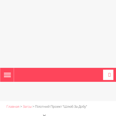
TOGGLE
NAVIGATION
Главная
>
Загсы
>
Пілотний Проект “Шлюб За Добу”