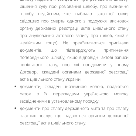
рішення суду про розірвання шлюбу, про визнання
шлюбу недійсним, яке набрало законної сили,
свідоцтво про смерть одного з подружжя, висновок
органу державної реєстрації актів цивільного стану
про анулювання актового запису про шлюб, який є
недійсним, тощо). Не пред”являються оригінали
документів, що підтверджують припинення
попереднього шлюбу, якщо відповідні актові записи
цивільного стану, про які повідомили у цьому
Договорі, складені органами державної реєстрації
актів цивільного стану України;
документи, складені іноземною мовою, подаються
разом з їх перекладами українською мовою,
засвідченими в установленому порядку;
документи про сплату державного мита та про сплату
платних послуг, що надаються органом державної
реєстрації актів цивільного стану.