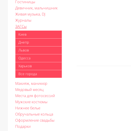
Гостиницы
Девичник, мальчишник
Живая музыка, DJ
Журналы
ЗАГСы
Киев
Днепр
Львов
Одесса
Харьков
Все города
Макияж, маникюр
Медовый месяц
Места для фотосессий
Мужские костюмы
Нижнее белье
Обручальные кольца
Оформление свадьбы
Подарки