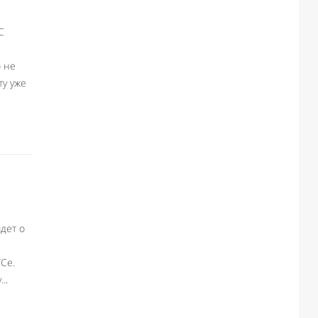
С
о не
ту уже
дет о
Се.
..