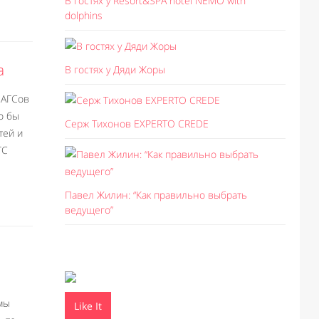
В гостях у Resort&SPA hotel NEMO with
dolphins
а
В гостях у Дяди Жоры
ЗАГСов
о бы
Серж Тихонов EXPERTO CREDE
тей и
ГС
Павел Жилин: “Как правильно выбрать
ведущего”
мы
Like It