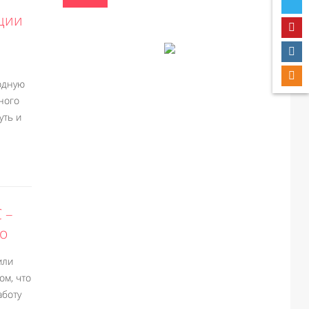
ции
одную
много
уть и
 –
го
или
ом, что
аботу