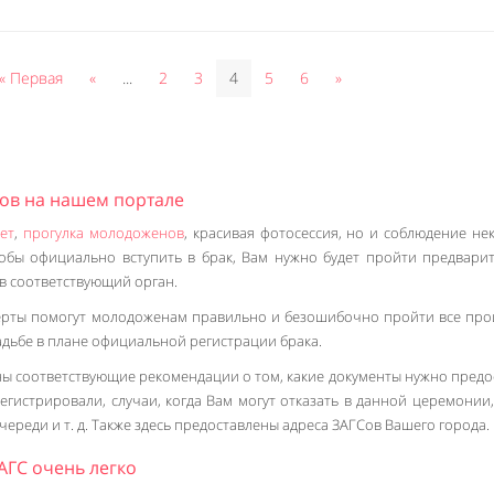
« Первая
«
...
2
3
4
5
6
»
Сов на нашем портале
ет
,
прогулка молодоженов
, красивая фотосессия, но и соблюдение не
тобы официально вступить в брак, Вам нужно будет пройти предвари
в соответствующий орган.
ерты помогут молодоженам правильно и безошибочно пройти все про
адьбе в плане официальной регистрации брака.
ны соответствующие рекомендации о том, какие документы нужно предо
регистрировали, случаи, когда Вам могут отказать в данной церемонии,
реди и т. д. Также здесь предоставлены адреса ЗАГСов Вашего города.
ГС очень легко