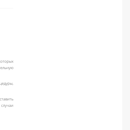
которых
тельную
цедуры,
ставить
 случаи