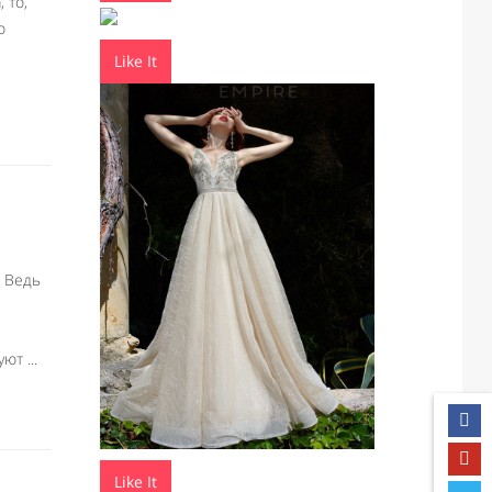
 то,
о
Like It
. Ведь
ют ...
Like It