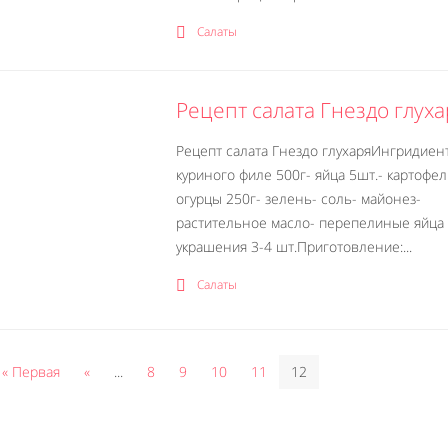
Салаты
Рецепт салата Гнездо глух
Рецепт салата Гнездо глухаряИнгридиент
куриного филе 500г- яйца 5шт.- картофел
огурцы 250г- зелень- соль- майонез-
растительное масло- перепелиные яйца
украшения 3-4 шт.Приготовление:...
Салаты
« Первая
«
...
8
9
10
11
12