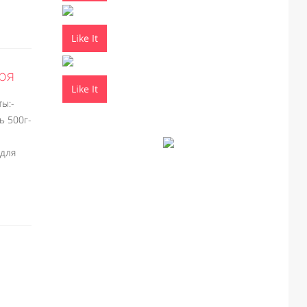
Like It
аря
Like It
ы:-
ь 500г-
 для