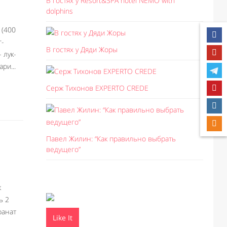
В гостях у Resort&SPA hotel NEMO with
dolphins
 (400
г-
В гостях у Дяди Жоры
 лук-
ри...
Серж Тихонов EXPERTO CREDE
Павел Жилин: “Как правильно выбрать
ведущего”
к
ь 2
ранат
Like It