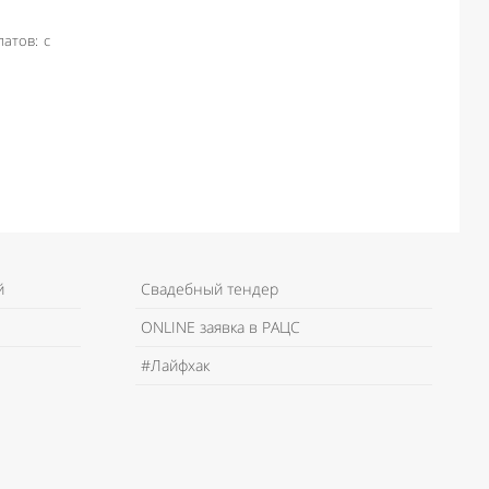
атов: с
й
Свадебный тендер
ONLINE заявка в РАЦС
#Лайфхак