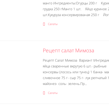
манго Ингредиенты:Огурцы 200 г Кури
грудка 250 гМанго 1 шт. Яйцо куриное 
шт.Кукуруза консервированая 250 г Йог.
Салаты
Рецепт салат Мимоза
Рецепт Салат Мимоза Вариант IИнгреди
яйца сваренные вкрутую 6 шт.- рыбные
консервы (лосось или тунец) 1 банка- ма
сливочное 75 г- сыр 75 г- лук репчатый 
майонез- соль- зелень.Пр...
Салаты