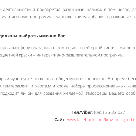
й деятельности я приобретал различные навыки, в том числе, а
тому в игровую программу с удовольствием добавляю различные 
должны выбрать именно Вас
исую атмосферу праздника с помощью своей яркой кисти – микрофо
цветной краски – интерактивно-развлекательной программы.
орым чувствуете легкость в общении и искренность. Во время бе
о темперамент и харизму и кроме набора профессиональных каче
 подходит ли он для создания желаемой атмосферы Вашего осо
Тел/Viber
: (095) 36-33-027
Сайт
:
www.facebook.com/kravchuk.good.