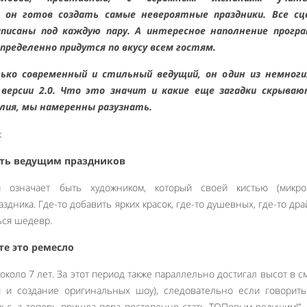
 он готов создать самые невероятные праздники. Все сц
писаны под каждую пару. А интересное наполнение прогр
пределенно придутся по вкусу всем гостям.
ько современный и стильный ведущий, он один из немноги
версии 2.0. Что это значит и какие еще загадки скрываю
лия, мы намеренны разузнать.
ыть ведущим праздников
означает быть художником, который своей кистью (микро
здника. Где-то добавить ярких красок, где-то душевных, где-то др
ься шедевр.
те это ремесло
около 7 лет. За этот период также параллельно достигал высот в 
и и создание оригинальных шоу), следовательно если говорит
Так-с, а теперь пришла пора постепенно стать ТОПовым ведущим!”, 