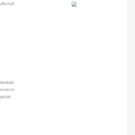
работой
думываю
ренинги
иятия.