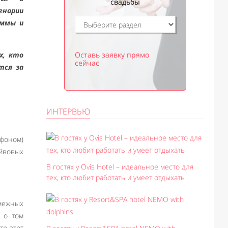
свадьбы
енарии
аммы и
х, кто
Оставь заявку прямо
сейчас
тся за
ИНТЕРВЬЮ
фоном)
айвовых
В гостях у Ovis Hotel – идеальное место для
тех, кто любит работать и умеет отдыхать
смежных
ь о том
то этот