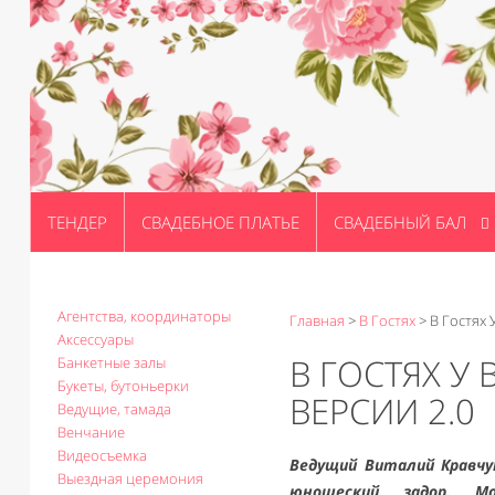
ТЕНДЕР
СВАДЕБНОЕ ПЛАТЬЕ
СВАДЕБНЫЙ БАЛ
Агентства, координаторы
Главная
>
В Гостях
>
В Гостях 
Аксессуары
В ГОСТЯХ У
Банкетные залы
Букеты, бутоньерки
ВЕРСИИ 2.0
Ведущие, тамада
Венчание
Видеосъемка
Ведущий Виталий Кравчу
Выездная церемония
юношеский задор. М