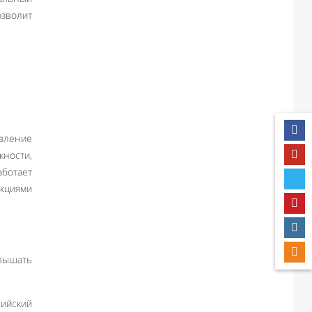
зволит
овление
жности,
аботает
нкциями
слышать
лийский