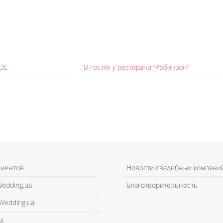
EDE
В гостях у ресторана “Робинзон”
лиентов
Новости свадебных компани
edding.ua
Благотворительность
Wedding.ua
а