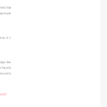
ртистов
научные
на, и с
седы вы
ств,это
бенного
mood