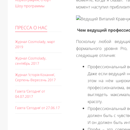
Шоу программы
момент наступил приблизите
ПРЕССА О НАС
Чем ведущий профессио
Поскольку любой ведущи
Журнал Cosmolady, март
2019
формального уровня Pro,
следующие отличия:
Журнал Cosmolady,
сентябрь 2017
Профессиональный в
Даже если ведущий не
Журнал ‘Історія Кохання’,
Серпень-Вересень 2017
этом на нём широки
профессионализма, в
Газета ‘Сегодня’ от
выглядеть максимал
04.07.2017
красоту.
Газета ‘Сегодня’ от 27.06.17
Профессиональный ве
должен быть с чувств
И он должен быть ин
Профи – это соврем