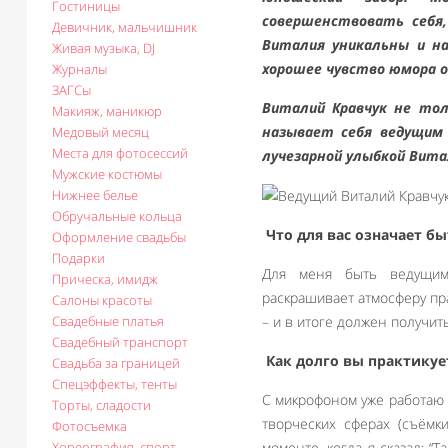
Гостиницы
совершенствовать себя,
Девичник, мальчишник
Виталия уникальны и на
Живая музыка, DJ
хорошее чувство юмора о
Журналы
ЗАГСы
Виталий Кравчук не тол
Макияж, маникюр
называет себя ведущим 
Медовый месяц
Места для фотосессий
лучезарной улыбкой Вита
Мужские костюмы
Нижнее белье
Обручальные кольца
Что для вас означает б
Оформление свадьбы
Подарки
Для меня быть ведущим 
Прическа, имидж
раскрашивает атмосферу пра
Салоны красоты
Свадебные платья
– и в итоге должен получит
Свадебный транспорт
Как долго вы практикуе
Свадьба за границей
Спецэффекты, тенты
С микрофоном уже работаю 
Торты, сладости
творческих сферах (съёмк
Фотосъемка
Хореография, спорт
моменте, когда я сказал: “