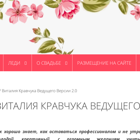
ЛЕДИ
О СВАДЬБЕ
РАЗМЕЩЕНИЕ НА САЙТЕ
У Виталия Кравчука Ведущего Версии 2.0
 ВИТАЛИЯ КРАВЧУКА ВЕДУЩЕГ
к хорошо знает, как оставаться профессионалом и не ут
олодой, креативный, с огромным желаниям учит