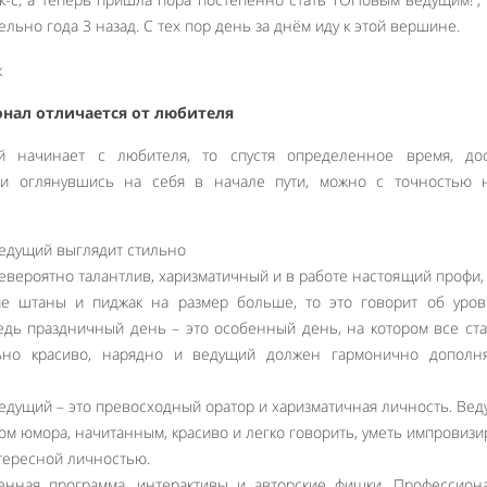
льно года 3 назад. С тех пор день за днём иду к этой вершине.
нал отличается от любителя
й начинает с любителя, то спустя определенное время, дос
 и оглянувшись на себя в начале пути, можно с точностью н
едущий выглядит стильно
вероятно талантлив, харизматичный и в работе настоящий профи,
е штаны и пиджак на размер больше, то это говорит об уров
едь праздничный день – это особенный день, на котором все ст
ьно красиво, нарядно и ведущий должен гармонично дополня
дущий – это превосходный оратор и харизматичная личность. Ве
ом юмора, начитанным, красиво и легко говорить, уметь импровизи
тересной личностью.
Like It
енная программа, интерактивы и авторские фишки. Профессион