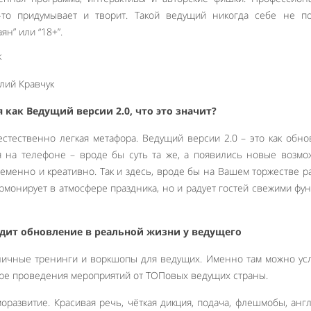
-то придумывает и творит. Такой ведущий никогда себе не по
ян” или “18+”.
как Ведущий версии 2.0, что это значит?
естественно легкая метафора. Ведущий версии 2.0 – это как обн
 на телефоне – вроде бы суть та же, а появились новые возмо
ременно и креативно. Так и здесь, вроде бы на Вашем торжестве р
армонирует в атмосфере праздника, но и радует гостей свежими фу
дит обновление в реальной жизни у ведущего
зличные тренинги и воркшопы для ведущих. Именно там можно у
ре проведения мероприятий от ТОПовых ведущих страны.
моразвитие. Красивая речь, чёткая дикция, подача, флешмобы, анг