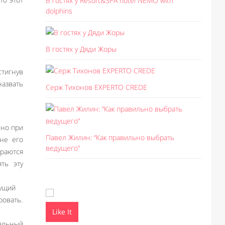
В гостях у Resort&SPA hotel NEMO with
dolphins
В гостях у Дяди Жоры
тигнув
азвать
Серж Тихонов EXPERTO CREDE
 но при
Павел Жилин: “Как правильно выбрать
не его
ведущего”
араются
ть эту
дущий
ровать.
Like It
Like I
альный