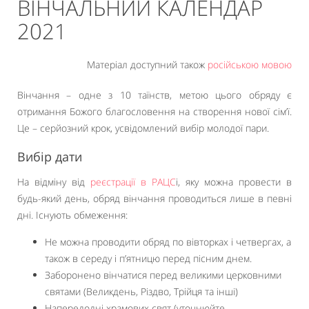
ВІНЧАЛЬНИЙ КАЛЕНДАР
2021
Матеріал доступний також
російською мовою
Вінчання – одне з 10 таїнств, метою цього обряду є
отримання Божого благословення на створення нової сім’ї.
Це – серйозний крок, усвідомлений вибір молодої пари.
Вибір дати
На відміну від
реєстрації в РАЦС
і, яку можна провести в
будь-який день, обряд вінчання проводиться лише в певні
дні. Існують обмеження:
Не можна проводити обряд по вівторках і четвергах, а
також в середу і п’ятницю перед пісним днем.
Заборонено вінчатися перед великими церковними
святами (Великдень, Різдво, Трійця та інші)
Напередодні храмових свят (уточнюйте