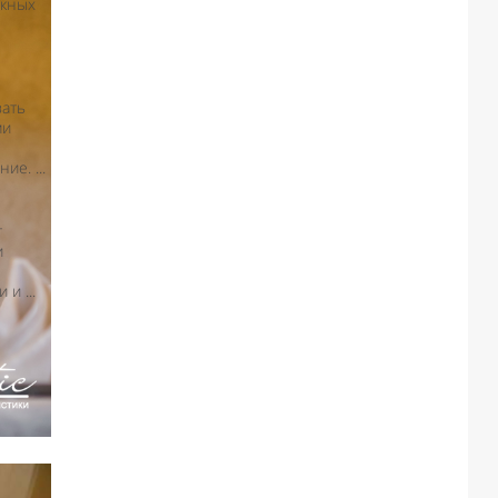
скных
вать
ми
е. ...
т
и
и ...