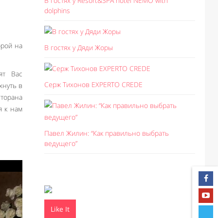
В гостях у Resort&SPA hotel NEMO with
dolphins
орой на
В гостях у Дяди Жоры
ят Вас
Серж Тихонов EXPERTO CREDE
хнуть в
торана
я к нам
Павел Жилин: “Как правильно выбрать
ведущего”
Like It