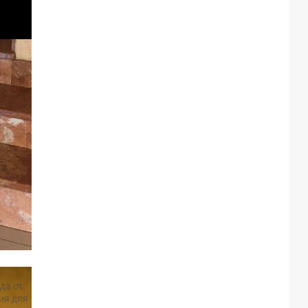
да от
ия для