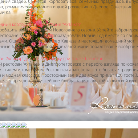
ения свадеб, банкетов, корпоративов, семейных праздников, выпу
в, романтических ужинов и дней рождения в Днепре. Сочетание
й Ка...
дний корпоратив в ресторане “Ахтамар”
ообщить вам об открытии Новогоднего сезона. Успейте заброниро
ресторане “Ахтамар”, чтоб отпраздновать Новый Год вместе со свои
ами. Ощутите гостеприимство Кавказа и настоящий домашний уют.
ные блюда европейской и кавказкой кухни поразят ваше воображени
ан ‘Ахтамар’ делает 20% скидку при заказе банкетов
 ресторан ‘Ахтамар’ в Днепропетровске с первого взгляда покоряе
 стилем и комфортом. Роскошная атмосфера – это богатые традици
а и модная классика. Просторный зал в два яруса примет 120 гостей,
телям предложат вкуснейшие блюда национальной кавказской кухни 