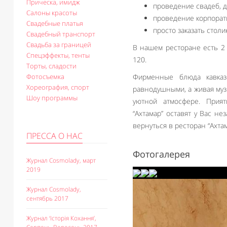
Прическа, имидж
проведение свадеб, д
Салоны красоты
проведение корпорат
Свадебные платья
просто заказать стол
Свадебный транспорт
Свадьба за границей
В нашем ресторане есть 2 
Спецэффекты, тенты
120.
Торты, сладости
Фотосъемка
Фирменные блюда кавказ
Хореография, спорт
равнодушными, а живая муз
Шоу программы
уютной атмосфере. Прия
“Ахтамар” оставят у Вас н
вернуться в ресторан “Ахта
ПРЕССА О НАС
Фотогалерея
Журнал Cosmolady, март
2019
Журнал Cosmolady,
сентябрь 2017
Журнал ‘Історія Кохання’,