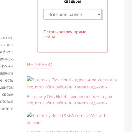
свадьбы
Оставь заявку прямо
сейчас
азочное
но для
я бар с
жденную
ИНТЕРВЬЮ
 кухни!
зваяние
е есть
иментом
ь своей
В гостях у Ovis Hotel – идеальное место для
готовив
тех, кто любит работать и умеет отдыхать
яните в