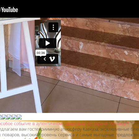
собое событие в аутентичном кавказском ресторане “Ахтамар”!
длагаем вам гостеприимную атмосферу Кавказа, эксклюзивные блю
 поваров, высокий уровень сервиса и самые выгодные предложен