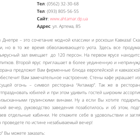
Тел
: (0562) 32-30-68
Тел
: (093) 805-56-55
Сайт
:
www.ahtamar.dp.ua
Адрес
: ул. Артема, 85
в Днепре – это сочетание модной классики и роскоши Кавказа! Ск
, но в то же время обволакивающего уюта. Здесь все продума
хъярусный зал вмещает до 120 персон. На первом ярусе находитс
питков. Второй ярус приглашает в более уединенную и неприну
орана предложит Вам фирменные блюда европейской и кавказской
обеспечит Вам замечательное настроение. Стены кафе украшает и
ущей огонь – символ ресторана “Ахтамар”. Так же в ресторан
отпраздновать юбилей и при этом удивить гостей широким ассорт
 изысканными грузинскими винами. Ну а если Вы хотите подарит
ий вечер, руководство заведения позаботилось и об этом, под
аев отдельные кабинки. Не откажите себе в удовольствии и загл
Вы проведете по истине незабываемый вечер!
” Вы можете заказать: