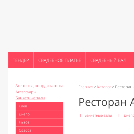
ТЕНДЕР
СВАДЕБНОЕ ПЛАТЬЕ
СВАДЕБНЫЙ БАЛ
Агентства, координаторы
Главная
>
Каталог
>
Ресторан 
Аксессуары
Ресторан 
Банкетные залы
Киев
Днепр
Банкетные залы
Днепр
Львов
Одесса