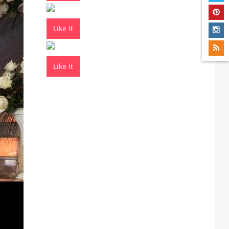
Like It
Like It