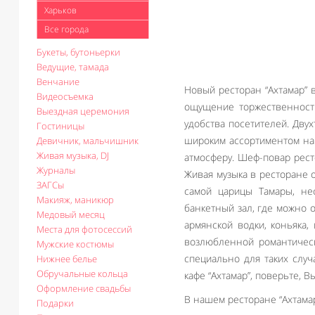
Харьков
Все города
Букеты, бутоньерки
Ведущие, тамада
Венчание
Новый ресторан “Ахтамар” 
Видеосъемка
ощущение торжественности
Выездная церемония
удобства посетителей. Дву
Гостиницы
широким ассортиментом на
Девичник, мальчишник
Живая музыка, DJ
атмосферу. Шеф-повар рест
Журналы
Живая музыка в ресторане 
ЗАГСы
самой царицы Тамары, нес
Макияж, маникюр
банкетный зал, где можно 
Медовый месяц
армянской водки, коньяка,
Места для фотосессий
возлюбленной романтическ
Мужские костюмы
специально для таких случ
Нижнее белье
Обручальные кольца
кафе “Ахтамар”, поверьте, 
Оформление свадьбы
В нашем ресторане “Ахтамар
Подарки