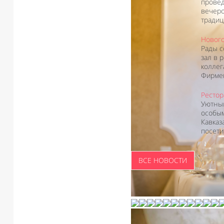
провед
вечеро
традици
Нового
Рады с
зал в 
коллег
Фирмен
Рестор
Уютный
особым
Кавказ
посети
ВСЕ НОВОСТИ