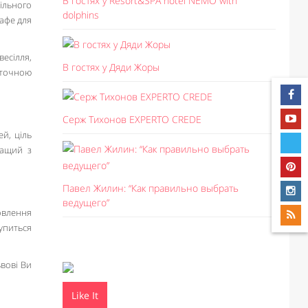
В гостях у Resort&SPA hotel NEMO with
ільного
dolphins
кафе для
весілля,
В гостях у Дяди Жоры
 точною
Серж Тихонов EXPERTO CREDE
й, ціль
ращий з
Павел Жилин: “Как правильно выбрать
ведущего”
мовлення
упиться
ьвові Ви
Like It