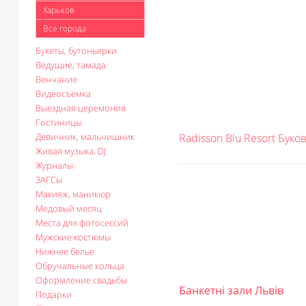
Харьков
Все города
Букеты, бутоньерки
Ведущие, тамада
Венчание
Видеосъемка
Выездная церемония
Гостиницы
Девичник, мальчишник
Radisson Blu Resort Буко
Живая музыка, DJ
Журналы
ЗАГСы
Макияж, маникюр
Медовый месяц
Места для фотосессий
Мужские костюмы
Нижнее белье
Обручальные кольца
Оформление свадьбы
Банкетні зали Львів
Подарки