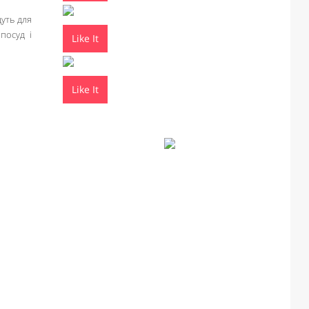
дуть для
посуд і
Like It
Like It