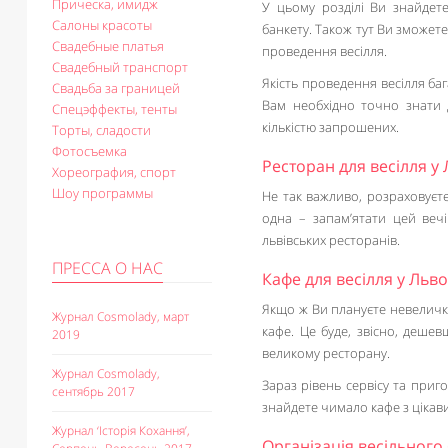
Прическа, имидж
У цьому розділі Ви знайдете
Салоны красоты
банкету. Також тут Ви зможет
Свадебные платья
проведення весілля.
Свадебный транспорт
Якість проведення весілля ба
Свадьба за границей
Вам необхідно точно знати 
Спецэффекты, тенты
кількістю запрошених.
Торты, сладости
Фотосъемка
Ресторан для весілля у 
Хореография, спорт
Шоу программы
Не так важливо, розраховуєте
одна – запам’ятати цей веч
львівських ресторанів.
ПРЕССА О НАС
Кафе для весілля у Льво
Якщо ж Ви плануєте невеличке
Журнал Cosmolady, март
кафе. Це буде, звісно, дешев
2019
великому ресторану.
Журнал Cosmolady,
Зараз рівень сервісу та приг
сентябрь 2017
знайдете чимало кафе з цікави
Журнал ‘Історія Кохання’,
Організація весільного 