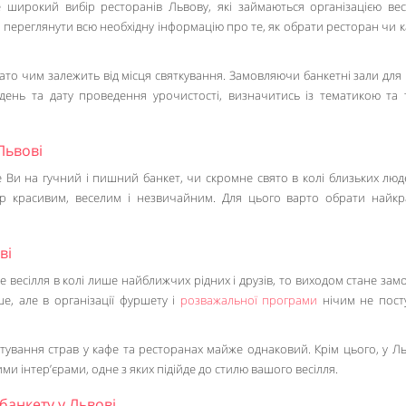
 широкий вибір ресторанів Львову, які займаються організацією вес
е переглянути всю необхідну інформацію про те, як обрати ресторан чи 
гато чим залежить від місця святкування. Замовляючи банкетні зали для 
день та дату проведення урочистості, визначитись із тематикою та
Львові
 Ви на гучний і пишний банкет, чи скромне свято в колі близьких люде
ір красивим, веселим і незвичайним. Для цього варто обрати найк
ві
 весілля в колі лише найближчих рідних і друзів, то виходом стане за
ше, але в організації фуршету і
розважальної програми
нічим не пост
отування страв у кафе та ресторанах майже однаковий. Крім цього, у Л
ми інтер’єрами, одне з яких підійде до стилю вашого весілля.
банкету у Львові