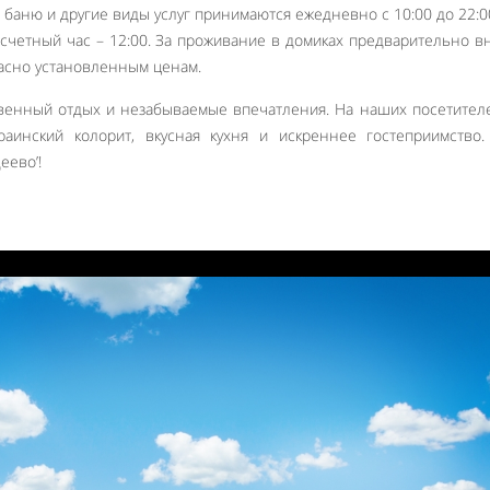
, баню и другие виды услуг принимаются ежедневно с 10:00 до 22:0
Расчетный час – 12:00. За проживание в домиках предварительно в
ласно установленным ценам.
венный отдых и незабываемые впечатления. На наших посетител
раинский колорит, вкусная кухня и искреннее гостеприимство
еево’!