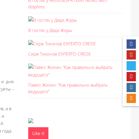
В гостях у Resort&SPA hotel NEMO with
dolphins
В гостях у Дяди Жоры
Серж Тихонов EXPERTO CREDE
 и дня.
Павел Жилин: “Как правильно выбрать
суеты –
ведущего”
в, а в
 и
 А
 года.
Like It