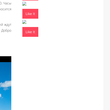
0. Часы
носится
Like It
ей ждут
. Добро
Like It