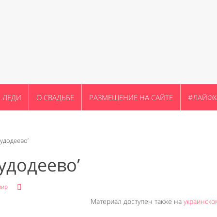
ЛЕДИ
О СВАДЬБЕ
РАЗМЕЩЕНИЕ НА САЙТЕ
#ЛАЙФХ
Чудодеево’
удодеево’
мир
Материал доступен также на
украинско