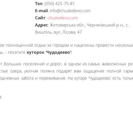
Тел
: (050) 425-75-81
E-mail
: info@chudodievo.com
Сайт
:
chudodievo.com
Адрес
: Житомирська обл., Черняхівський р-н., с.
Вишпіль, вул. Лiсова, 47
кое полноценной отдых за городом и нацелены провести несколь
ы, – посетите
хуторок ‘Чудодеево’
!
 от больших поселений и дорог, в одном из самых живописных р
стые озера, уютная поляна подарят вам ощущение полной гарм
жедневных забота и переживания. На хуторе ‘Чудодеево’ есть толь
: