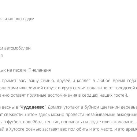
ольная площадки
ки автомобилей
ея
ых на пасеке ‘Пчеландия’
примет вас, вашу семью, друзей и коллег в любое время года
оллегами или зимний отпуск в кругу семьи подальше от городской 
менно оставят приятные воспоминания в сердцах наших гостей.
а весны в
‘Чудодеево’
. Домики утопают в буйном цветении деревье
мат свежести. Летом здесь можно провести незабываемые выходные
ть в футбол, волейбол, теннис, поплавать на лодке или катамаране…
 в Хуторке осенью заставят вас полюбить и это место, и это время