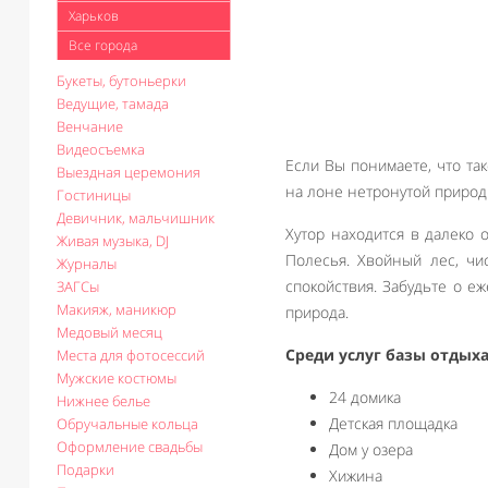
Харьков
Все города
Букеты, бутоньерки
Ведущие, тамада
Венчание
Видеосъемка
Если Вы понимаете, что та
Выездная церемония
на лоне нетронутой природ
Гостиницы
Девичник, мальчишник
Хутор находится в далеко
Живая музыка, DJ
Полесья. Хвойный лес, чи
Журналы
спокойствия. Забудьте о е
ЗАГСы
Макияж, маникюр
природа.
Медовый месяц
Среди услуг базы отдыха
Места для фотосессий
Мужские костюмы
24 домика
Нижнее белье
Детская площадка
Обручальные кольца
Оформление свадьбы
Дом у озера
Подарки
Хижина