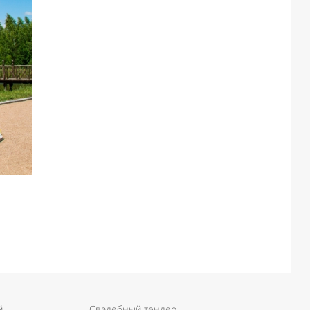
й
Свадебный тендер