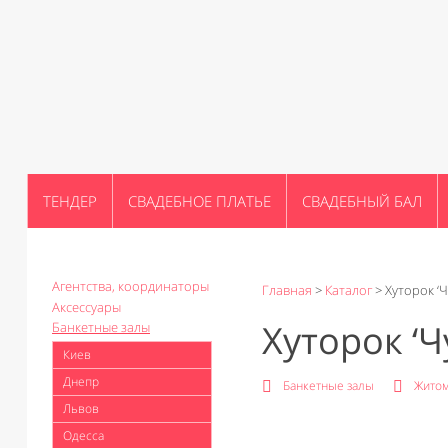
ТЕНДЕР
СВАДЕБНОЕ ПЛАТЬЕ
СВАДЕБНЫЙ БАЛ
Агентства, координаторы
Главная
>
Каталог
>
Хуторок ‘
Аксессуары
Хуторок ‘Ч
Банкетные залы
Киев
Днепр
Банкетные залы
Жито
Львов
Одесса