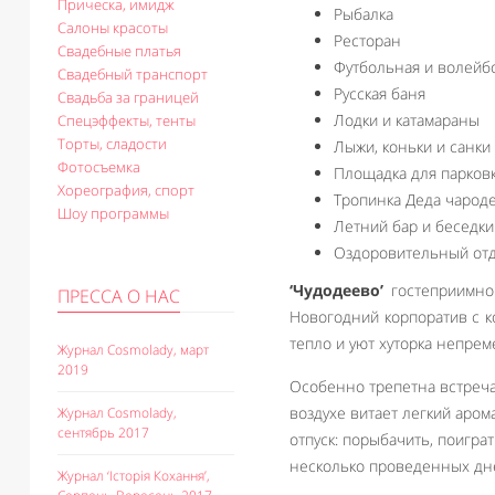
Прическа, имидж
Рыбалка
Салоны красоты
Ресторан
Свадебные платья
Футбольная и волейб
Свадебный транспорт
Русская баня
Свадьба за границей
Лодки и катамараны
Спецэффекты, тенты
Торты, сладости
Лыжи, коньки и санки
Фотосъемка
Площадка для парков
Хореография, спорт
Тропинка Деда чарод
Шоу программы
Летний бар и беседки
Оздоровительный отд
‘Чудодеево’
гостеприимно 
ПРЕССА О НАС
Новогодний корпоратив с к
тепло и уют хуторка непре
Журнал Cosmolady, март
2019
Особенно трепетна встреч
воздухе витает легкий аро
Журнал Cosmolady,
сентябрь 2017
отпуск: порыбачить, поигра
несколько проведенных дней
Журнал ‘Історія Кохання’,