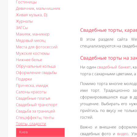
Гостиницы
Девичник, мальчишник
Живая музыка, DJ
Журналы
ЗАГСы
Свадебные торты, кара
Макияж, маникюр
В этом разделе сайта Wed
Медовый месяц
специализируются на свадебн
Места для фотосессий
Мужские костюмы
Свадебные торты на за
Нижнее белье
Обручальные кольца
Ни один
свадебный банкет
, к
Оформление свадьбы
торта с сахарными цветами, а
Подарки
Помимо торта многие молодо
Прическа, имидж
ими торт. Традиционно за
Салоны красоты
сформировавшихся еще в др
Свадебные платья
угощение. Выбирать его нуж
Свадебный транспорт
прийтись по вкусу не тольк
Свадьба за границей
гостей.
Спецэффекты, тенты
Торты, сладости
Важно и внешнее оформлени
Киев
свадебных фото и
видео
. Уз