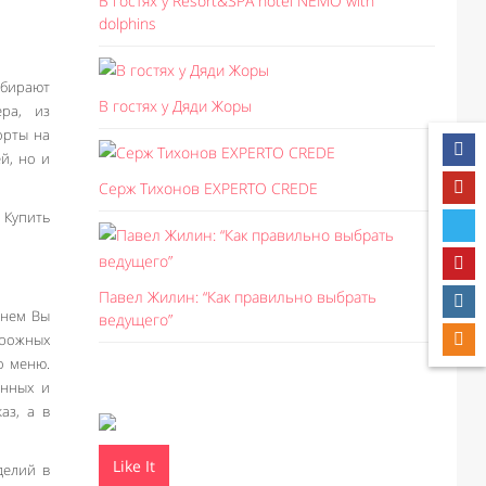
В гостях у Resort&SPA hotel NEMO with
dolphins
абирают
В гостях у Дяди Жоры
ра, из
орты на
й, но и
Серж Тихонов EXPERTO CREDE
 Купить
Павел Жилин: “Как правильно выбрать
 нем Вы
ведущего”
ирожных
о меню.
енных и
аз, а в
Like It
делий в