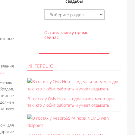
свадьбы
Оставь заявку прямо
сейчас
оторые
ИНТЕРВЬЮ
оявления
ала
.
аменяют
брядов,
дничное
В гостях у Ovis Hotel – идеальное место для
 должен
тех, кто любит работать и умеет отдыхать
на всех
дом для
дорогие