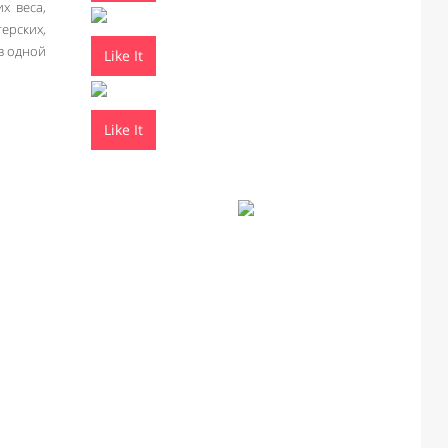
х веса,
ерских,
в одной
Like It
Like It