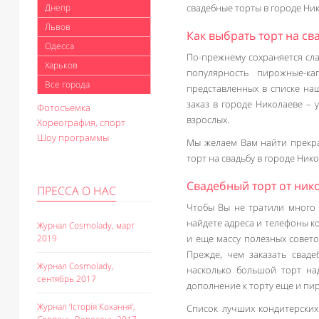
Днепр
свадебные торты в городе Ни
Львов
Как выбрать торт на св
Одесса
По-прежнему сохраняется сла
Харьков
популярность пирожные-ка
Все города
представленных в списке наш
заказ в городе Николаеве – 
Фотосъемка
взрослых.
Хореография, спорт
Шоу программы
Мы желаем Вам найти прекр
торт на свадьбу в городе Нико
Свадебный торт от ник
ПРЕССА О НАС
Чтобы Вы не тратили много 
найдете адреса и телефоны к
Журнал Cosmolady, март
2019
и еще массу полезных совето
Прежде, чем заказать свад
Журнал Cosmolady,
насколько большой торт на
сентябрь 2017
дополнение к торту еще и пи
Журнал ‘Історія Кохання’,
Список лучших кондитерских