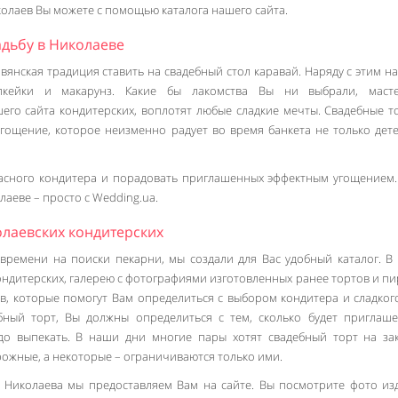
колаев Вы можете с помощью каталога нашего сайта.
адьбу в Николаеве
вянская традиция ставить на свадебный стол каравай. Наряду с этим н
пкейки и макарунз. Какие бы лакомства Вы ни выбрали, масте
его сайта кондитерских, воплотят любые сладкие мечты. Свадебные т
угощение, которое неизменно радует во время банкета не только дете
асного кондитера и порадовать приглашенных эффектным угощением.
лаеве – просто с Wedding.ua.
олаевских кондитерских
времени на поиски пекарни, мы создали для Вас удобный каталог. В
ондитерских, галерею с фотографиями изготовленных ранее тортов и п
в, которые помогут Вам определиться с выбором кондитера и сладког
ебный торт, Вы должны определиться с тем, сколько будет приглаш
до выпекать. В наши дни многие пары хотят свадебный торт на зак
рожные, а некоторые – ограничиваются только ими.
 Николаева мы предоставляем Вам на сайте. Вы посмотрите фото из