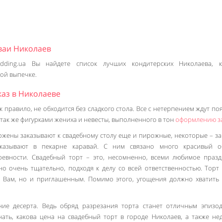
ваи Николаев
ding.ua Вы найдете список лучших кондитерских Николаева, к
ой выпечке.
каз в Николаеве
ак правило, не обходится без сладкого стола. Все с нетерпением ждут п
 так же фигурками жениха и невесты, выполненного в тон
оформлению з
жены заказывают к свадебному столу еще и пирожные, некоторые – з
казывают в пекарне каравай. С ним связано много красивый о
евности. Свадебный торт – это, несомненно, всеми любимое праз
но очень тщательно, подходя к делу со всей ответственностью. Торт
о Вам, но и приглашенным. Помимо этого, угощения должно хватить 
е десерта. Ведь обряд разрезания торта станет отличным эпизо
нать, какова цена на свадебный торт в городе Николаев, а также не