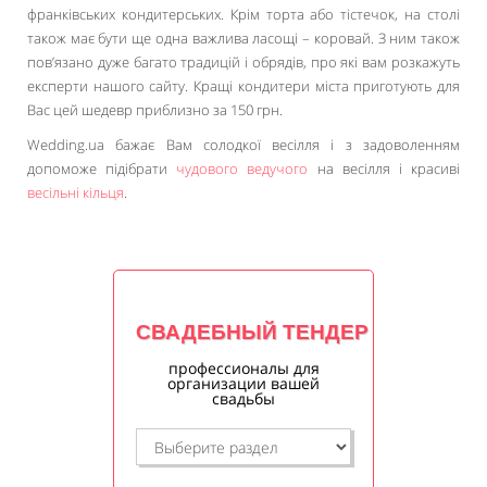
франківських кондитерських. Крім торта або тістечок, на столі
також має бути ще одна важлива ласощі – коровай. З ним також
пов’язано дуже багато традицій і обрядів, про які вам розкажуть
експерти нашого сайту. Кращі кондитери міста приготують для
Вас цей шедевр приблизно за 150 грн.
Wedding.ua бажає Вам солодкої весілля і з задоволенням
допоможе підібрати
чудового ведучого
на весілля і красиві
весільні кільця
.
СВАДЕБНЫЙ ТЕНДЕР
профессионалы для
организации вашей
свадьбы