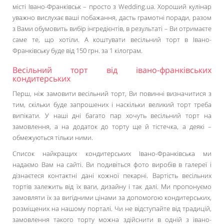
місті Івано-Франківськ – просто з Wedding.ua. Хороший кулінар
уважно вислухає ваші побажання, дасть грамотні поради, разом
з Вами обумовить вибір інгредієнтів, в результаті – Ви отримаєте
саме те, що хотіли. А коштувати весільний торт в Івано-
Франківську буде від 150 грн. за 1 кілограм.
Весільний торт від івано-франківських
кондитерських
Перш, ніж замовити весільний торт, Ви повинні визначитися з
тим, скільки буде запрошених і наскільки великий торт треба
випікати. У наші дні багато пар хочуть весільний торт на
замовлення, а на додаток до торту ще й тістечка, а деякі –
обмежуються тільки ними.
Список найкращих кондитерських Івано-Франківська ми
надаємо Вам на сайті. Ви подивіться фото виробів в галереї і
дізнаєтеся контактні дані кожної пекарні. Вартість весільних
тортів залежить від їх ваги, дизайну і так далі. Ми пропонуємо
замовляти їх за вигідними цінами за допомогою кондитерських,
розміщених на нашому порталі. Чи не відступайте від традицій,
замовлення такого торту можна здійснити в одній з івано-