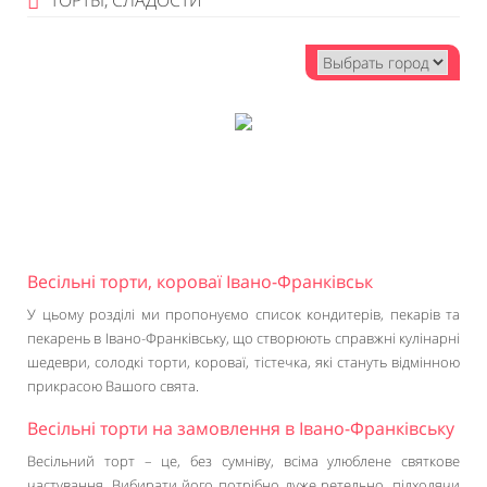
ТОРТЫ, СЛАДОСТИ
Весільні торти, короваї Івано-Франківськ
У цьому розділі ми пропонуємо список кондитерів, пекарів та
пекарень в Івано-Франківську, що створюють справжні кулінарні
шедеври, солодкі торти, короваї, тістечка, які стануть відмінною
прикрасою Вашого свята.
Весільні торти на замовлення в Івано-Франківську
Весільний торт – це, без сумніву, всіма улюблене святкове
частування. Вибирати його потрібно дуже ретельно, підходячи