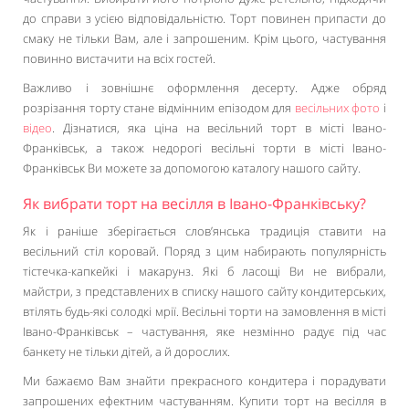
до справи з усією відповідальністю. Торт повинен припасти до
смаку не тільки Вам, але і запрошеним. Крім цього, частування
повинно вистачити на всіх гостей.
Важливо і зовнішнє оформлення десерту. Адже обряд
розрізання торту стане відмінним епізодом для
весільних фото
і
відео
. Дізнатися, яка ціна на весільний торт в місті Івано-
Франківськ, а також недорогі весільні торти в місті Івано-
Франківськ Ви можете за допомогою каталогу нашого сайту.
Як вибрати торт на весілля в Івано-Франківську?
Як і раніше зберігається слов’янська традиція ставити на
весільний стіл коровай. Поряд з цим набирають популярність
тістечка-капкейкі і макарунз. Які б ласощі Ви не вибрали,
майстри, з представлених в списку нашого сайту кондитерських,
втілять будь-які солодкі мрії. Весільні торти на замовлення в місті
Івано-Франківськ – частування, яке незмінно радує під час
банкету не тільки дітей, а й дорослих.
Ми бажаємо Вам знайти прекрасного кондитера і порадувати
запрошених ефектним частуванням. Купити торт на весілля в