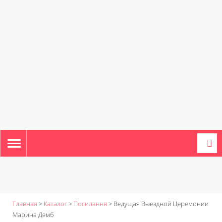
TOGGLE
NAVIGATION
Главная
>
Каталог
>
Посилання
>
Ведущая Выездной Церемонии
Марина Демб