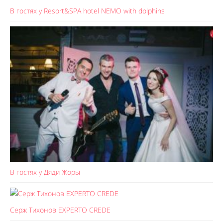
В гостях у Resort&SPA hotel NEMO with dolphins
В гостях у Дяди Жоры
Серж Тихонов EXPERTO CREDE