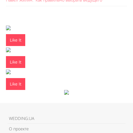
Like It
Like It
Like It
WEDDING.UA
О проекте