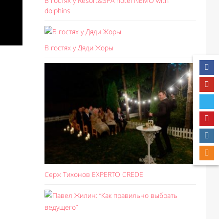
В гостях у Resort&SPA hotel NEMO with
dolphins
В гостях у Дяди Жоры
Серж Тихонов EXPERTO CREDE