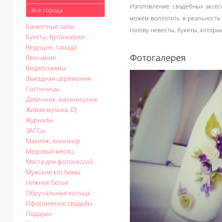
Изготовление свадебных аксес
Все города
можем воплотить в реальность
Банкетные залы
голову невесты, букеты, которы
Букеты, бутоньерки
Ведущие, тамада
Фотогалерея
Венчание
Видеосъемка
Выездная церемония
Гостиницы
Девичник, мальчишник
Живая музыка, DJ
Журналы
ЗАГСы
Макияж, маникюр
Медовый месяц
Места для фотосессий
Мужские костюмы
Нижнее белье
Обручальные кольца
Оформление свадьбы
Подарки