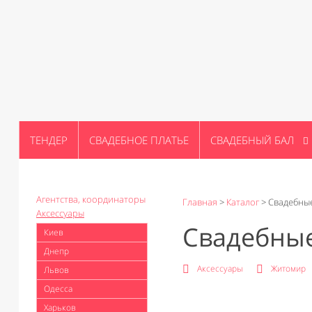
ТЕНДЕР
СВАДЕБНОЕ ПЛАТЬЕ
СВАДЕБНЫЙ БАЛ
Агентства, координаторы
Главная
>
Каталог
>
Свадебные
Аксессуары
Свадебные
Киев
Днепр
Аксессуары
Житомир
Львов
Одесса
Харьков