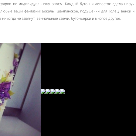
суаров по индивидуальному заказу. Каждый бутон и лепесток сделан вру
 любые ваши фантазии! Бокалы, шампанское, подушечки для колец, венки и
е никогда не завянут, венчальные свечи, бутоньерки и многое другое.