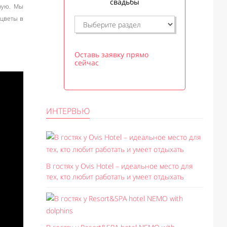
свадьбы
чную. Мы
 цветы в
Оставь заявку прямо
сейчас
ИНТЕРВЬЮ
В гостях у Ovis Hotel – идеальное место для
тех, кто любит работать и умеет отдыхать