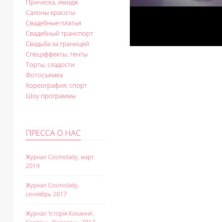
Прическа, имидж
Салоны красоты
Свадебные платья
Свадебный транспорт
Свадьба за границей
Спецэффекты, тенты
Торты, сладости
Фотосъемка
Хореография, спорт
Шоу программы
ПРЕССА О НАС
Журнал Cosmolady, март
2019
Журнал Cosmolady,
сентябрь 2017
Журнал ‘Історія Кохання’,