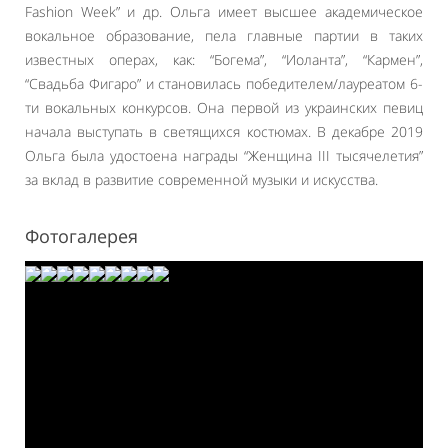
Fashion Week” и др. Ольга имеет высшее академическое
вокальное образование, пела главные партии в таких
известных операх, как: “Богема”, “Иоланта”, “Кармен”,
“Свадьба Фигаро” и становилась победителем/лауреатом 6-
ти вокальных конкурсов. Она первой из украинских певиц
начала выступать в светящихся костюмах. В декабре 2019
Ольга была удостоена награды “Женщина III тысячелетия”
за вклад в развитие современной музыки и искусства.
Фотогалерея