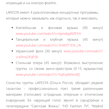
играющая и на электро-флейте.
LAFESTA имеет 4 разноплановые концертные программы,
которые можно заказывать как отдельно, так и миксовать:
Коктейльная и фоновая музыка (90 минут)
www.youtube.com/watch?v=bpndqqWZFHY
Танцевальная и клубная музыка (45 минут)
www.youtube.com/watch?v=3nMVT1EN_Uk
Украинский фолк (30 минут)
www.youtube.com/watch?
v=6fmsDEiJP3k
Стильная опера (45 минут). Возможно выступление
группы со своим мини-оркестром (9-15 музыкантов)
www.youtube.com/watch?v=5qXvyMrbndQ
Солистка группы LAFESTA (Ольга Росси), обладает редким
талантом – профессионально поет тремя различными
манерами (голосами): эстрадным, оперным и этническим
(народным). Ее чарующий голос звучит в саундтреках к
телепередаче “Светская Жизнь”, “HD Fashion TV”, “Madrid