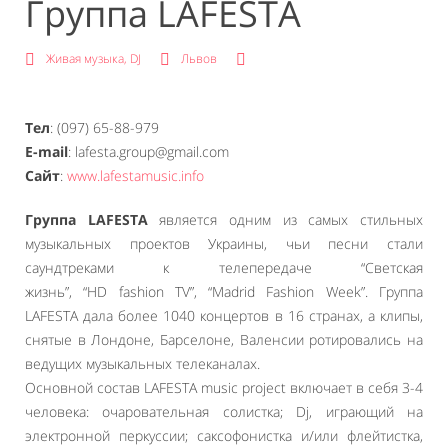
Группа LAFESTA
Живая музыка, DJ
Львов
Тел
: (097) 65-88-979
E-mail
: lafesta.group@gmail.com
Сайт
:
www.lafestamusic.info
Группа LAFESTA
является одним из самых стильных
музыкальных проектов Украины, чьи песни стали
саундтреками к телепередаче “Светская
жизнь”, “HD fashion TV”, “Madrid Fashion Week”. Группа
LAFESTA дала более 1040 концертов в 16 странах, а клипы,
снятые в Лондоне, Барселоне, Валенсии ротировались на
ведущих музыкальных телеканалах.
Основной состав LAFESTA music project включает в себя 3-4
человека: очаровательная солистка; Dj, играющий на
электронной перкуссии; саксофонистка и/или флейтистка,