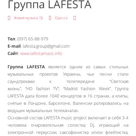
Группа LAFESTA
Живая музыка, DJ
Одесса
Тел
: (097) 65-88-979
E-mail
: lafesta.group@gmail.com
Сайт
:
www.lafestamusic.info
Группа LAFESTA
является одним из самых стильных
музыкальных проектов Украины, чьи песни стали
саундтреками к телепередаче “Светская
жизнь”, “HD fashion TV”, “Madrid Fashion Week”. Группа
LAFESTA дала более 1040 концертов в 16 странах, а клипы,
снятые в Лондоне, Барселоне, Валенсии ротировались на
ведущих музыкальных телеканалах.
Основной состав LAFESTA music project включает в себя 3-4
человека: очаровательная солистка; Dj, играющий на
электронной перкуссии; саксофонистка и/или флейтистка,