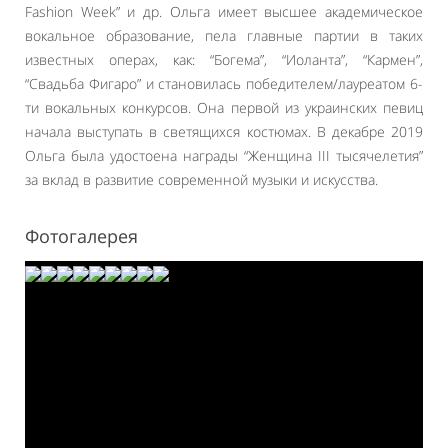
Fashion Week” и др. Ольга имеет высшее академическое
вокальное образование, пела главные партии в таких
известных операх, как: “Богема”, “Иоланта”, “Кармен”,
“Свадьба Фигаро” и становилась победителем/лауреатом 6-
ти вокальных конкурсов. Она первой из украинских певиц
начала выступать в светящихся костюмах. В декабре 2019
Ольга была удостоена награды “Женщина III тысячелетия”
за вклад в развитие современной музыки и искусства.
Фотогалерея