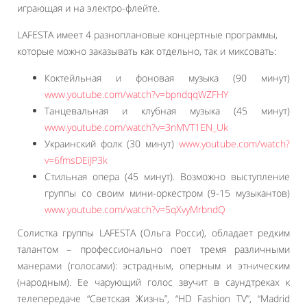
играющая и на электро-флейте.
LAFESTA имеет 4 разноплановые концертные программы,
которые можно заказывать как отдельно, так и миксовать:
Коктейльная и фоновая музыка (90 минут)
www.youtube.com/watch?v=bpndqqWZFHY
Танцевальная и клубная музыка (45 минут)
www.youtube.com/watch?v=3nMVT1EN_Uk
Украинский фолк (30 минут)
www.youtube.com/watch?
v=6fmsDEiJP3k
Стильная опера (45 минут). Возможно выступление
группы со своим мини-оркестром (9-15 музыкантов)
www.youtube.com/watch?v=5qXvyMrbndQ
Солистка группы LAFESTA (Ольга Росси), обладает редким
талантом – профессионально поет тремя различными
манерами (голосами): эстрадным, оперным и этническим
(народным). Ее чарующий голос звучит в саундтреках к
телепередаче “Светская Жизнь”, “HD Fashion TV”, “Madrid