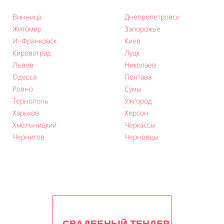
Винница
Днепропетровск
Житомир
Запорожье
И.-Франковск
Киев
Кировоград
Луцк
Львов
Николаев
Одесса
Полтава
Ровно
Сумы
Тернополь
Ужгород
Харьков
Херсон
Хмельницкий
Черкаcсы
Чернигов
Черновцы
СВАДЕБНЫЙ ТЕНДЕР