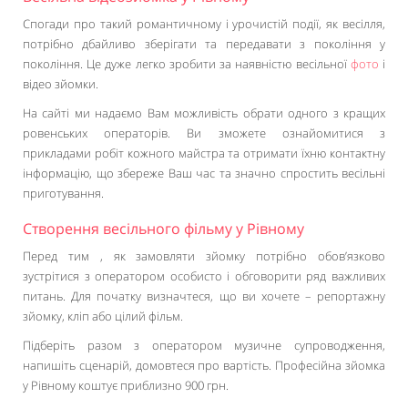
Спогади про такий романтичному і урочистій події, як весілля,
потрібно дбайливо зберігати та передавати з покоління у
покоління. Це дуже легко зробити за наявністю весільної
фото
і
відео зйомки.
На сайті ми надаємо Вам можливість обрати одного з кращих
ровенських операторів. Ви зможете ознайомитися з
прикладами робіт кожного майстра та отримати їхню контактну
інформацію, що збереже Ваш час та значно спростить весільні
приготування.
Створення весільного фільму у Рівному
Перед тим , як замовляти зйомку потрібно обов’язково
зустрітися з оператором особисто і обговорити ряд важливих
питань. Для початку визначтеся, що ви хочете – репортажну
зйомку, кліп або цілий фільм.
Підберіть разом з оператором музичне супроводження,
напишіть сценарій, домовтеся про вартість. Професійна зйомка
у Рівному коштує приблизно 900 грн.