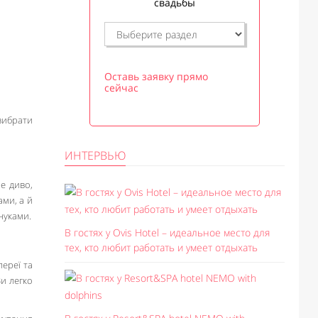
свадьбы
Оставь заявку прямо
сейчас
вибрати
ИНТЕРВЬЮ
не диво,
ми, а й
нуками.
В гостях у Ovis Hotel – идеальное место для
тех, кто любит работать и умеет отдыхать
ереї та
Ви легко