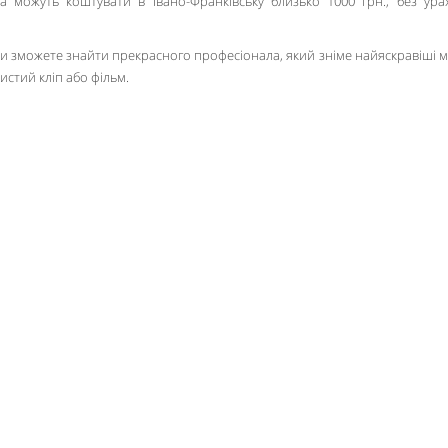
 можуть коштувати в Івано-Франківську близько 1000 грн., без ура
и зможете знайти прекрасного професіонала, який зніме найяскравіші 
истий кліп або фільм.