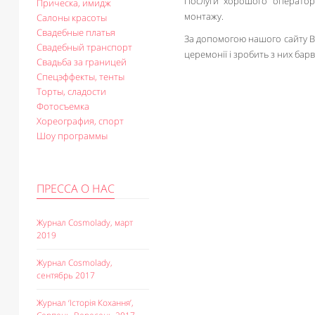
Послуги хорошого оператора
Прическа, имидж
монтажу.
Салоны красоты
Свадебные платья
За допомогою нашого сайту В
Свадебный транспорт
церемонії і зробить з них барв
Свадьба за границей
Спецэффекты, тенты
Торты, сладости
Фотосъемка
Хореография, спорт
Шоу программы
ПРЕССА О НАС
Журнал Cosmolady, март
2019
Журнал Cosmolady,
сентябрь 2017
Журнал ‘Історія Кохання’,