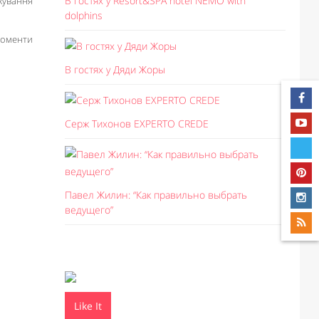
В гостях у Resort&SPA hotel NEMO with
хування
dolphins
моменти
В гостях у Дяди Жоры
Серж Тихонов EXPERTO CREDE
Павел Жилин: “Как правильно выбрать
ведущего”
Like It