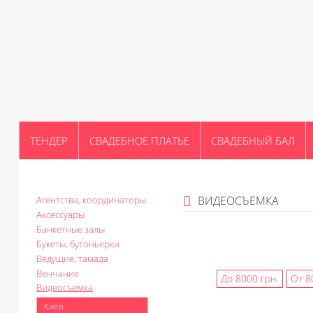
ТЕНДЕР
СВАДЕБНОЕ ПЛАТЬЕ
СВАДЕБНЫЙ БАЛ
ВИДЕОСЪЕМКА
Агентства, координаторы
Аксессуары
Банкетные залы
Букеты, бутоньерки
Ведущие, тамада
Венчание
До 8000 грн.
От 8
Видеосъемка
Киев