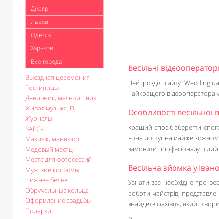
Днепр
Львов
Одесса
Харьков
Все города
Весільні відеооператор
Выездная церемония
Цей розділ сайту Wedding.ua
Гостиницы
найкращого відеооператора у 
Девичник, мальчишник
Живая музыка, DJ
Особливості весільної 
Журналы
Кращий спосіб зберегти спог
ЗАГСы
вона доступна майже кожному
Макияж, маникюр
замовити професіоналу цілий 
Медовый месяц
Места для фотосессий
Весільна зйомка у Іван
Мужские костюмы
Нижнее белье
Узнати все необхідне про ве
Обручальные кольца
роботи майстрів, представлен
Оформление свадьбы
знайдете фахівця, який створ
Подарки