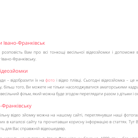
и Івано-Франківськ
 розповість Вам про всі тонкощі весільної відеозйомки і допоможе 
Івано-Франківську.
відеозйомки
ади – відобразити їх на
фото
і відео плівці. Сьогодні відеозйомка – це 
, більш того, Ви можете не тільки насолоджуватися аматорськими кадра
весільний фільм, який можна буде згодом переглядати разом з дітьми і о
о-Франківську
сільну відео зйомку можна на нашому сайті, переглянувши наші фотогал
их в каталозі сайту та прочитавши корисну інформацію в статтях. Тут 
ить для Вас справжній відеошедевр.