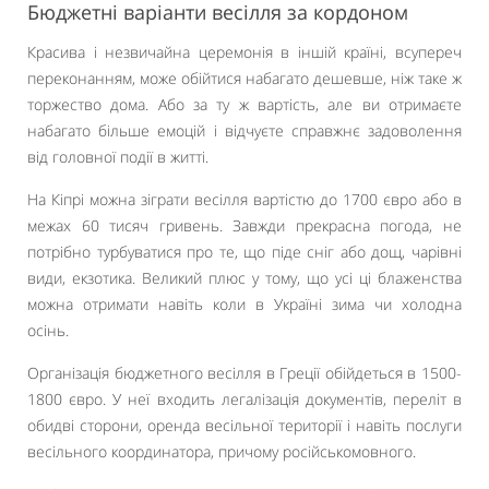
Бюджетні варіанти весілля за кордоном
Красива і незвичайна церемонія в іншій країні, всупереч
переконанням, може обійтися набагато дешевше, ніж таке ж
торжество дома. Або за ту ж вартість, але ви отримаєте
набагато більше емоцій і відчуєте справжнє задоволення
від головної події в житті.
На Кіпрі можна зіграти весілля вартістю до 1700 євро або в
межах 60 тисяч гривень. Завжди прекрасна погода, не
потрібно турбуватися про те, що піде сніг або дощ, чарівні
види, екзотика. Великий плюс у тому, що усі ці блаженства
можна отримати навіть коли в Україні зима чи холодна
осінь.
Організація бюджетного весілля в Греції обійдеться в 1500-
1800 євро. У неї входить легалізація документів, переліт в
обидві сторони, оренда весільної території і навіть послуги
весільного координатора, причому російськомовного.