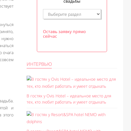
свадьбы
ествует
кнуться
ринято,
Оставь заявку прямо
сейчас
и нужно
знаться
о очага
 совсем
ИНТЕРВЬЮ
В гостях у Ovis Hotel – идеальное место для
вадьба.
тех, кто любит работать и умеет отдыхать
ятой и
з этого