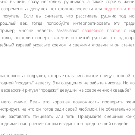
ьно вышить сразу нескольку рушников, а также сорочку жених
у современных девушек нет столько времени для
подготовки к с
 покупать. Если вы считаете, что расстилать рушник под но
прошлый век, тогда попробуйте интерпретировать эти трад
апример, многие невесты заказывают
свадебное платье
с нар
столы, постелив поверх скатерти вышитый рушник, это одновр
дебный каравай украсьте кремом и свежими ягодами, и он стане
 растерянных подружек, которые оказались лицом к лицу с толпой го
одней “продать” невесту. Эти ощущения не забыть никогда. Но м
ы, варварский ритуал “продажи” девушки, на современной свадьбе?
а него иначе. Ведь это хорошая возможность проверить жен
нстрирует, на что он готов ради своей любимой. Не обязательно и
Like It
ми, заставлять танцевать или петь. Придумайте смешные конк
поднимет настроение гостям и задаст тон предстоящей свадьбе.