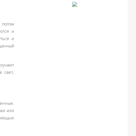
 потом
ются и
ться и
 данный
олучают
е свет,
менные.
шки или
омощью