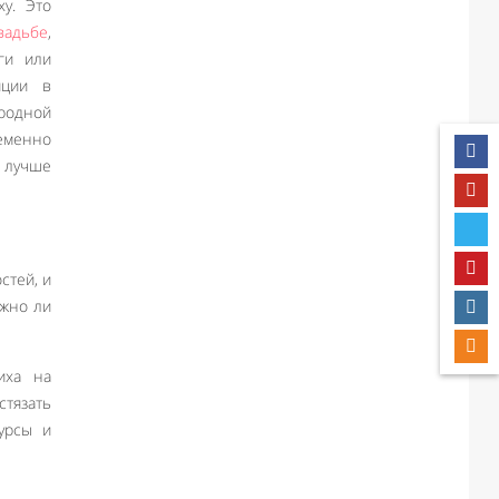
у. Это
вадьбе
,
ги или
иции в
одной
еменно
т лучше
стей, и
ожно ли
иха на
стязать
урсы и