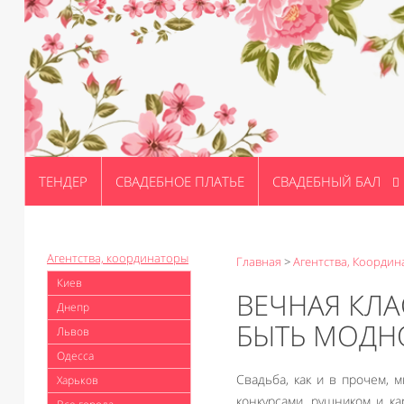
ТЕНДЕР
СВАДЕБНОЕ ПЛАТЬЕ
СВАДЕБНЫЙ БАЛ
Агентства, координаторы
Главная
>
Агентства, Координ
Киев
ВЕЧНАЯ КЛА
Днепр
БЫТЬ МОДН
Львов
Одесса
Свадьба, как и в прочем, м
Харьков
конкурсами, рушником и к