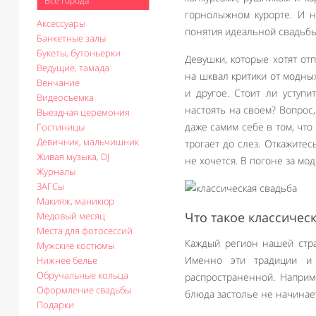
Все города
горнолыжном курорте. И н
Аксессуары
понятия идеальной свадьбы
Банкетные залы
Букеты, бутоньерки
Девушки, которые хотят от
Ведущие, тамада
на шквал критики от модных
Венчание
и другое. Стоит ли уступ
Видеосъемка
настоять на своем? Вопрос
Выездная церемония
даже самим себе в том, что
Гостиницы
Девичник, мальчишник
трогает до слез. Откажитес
Живая музыка, DJ
не хочется. В погоне за мо
Журналы
ЗАГСы
Макияж, маникюр
Что такое классичес
Медовый месяц
Места для фотосессий
Каждый регион нашей стра
Мужские костюмы
Именно эти традиции и 
Нижнее белье
Обручальные кольца
распространенной. Наприм
Оформление свадьбы
блюда застолье не начинае
Подарки