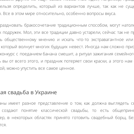
ельзя определить, который из вариантов лучше, так как не сущ
. Все в этом мире относительно, особенно вопросы вкуса.
праздновать бракосочетание традиционным способом, могут натол
 подружек. Мол, эти все традиции давно устарели, сейчас так не п
ить общественному мнению и искать что-то экстравагантное ил
, который волнует многих будущих невест. Иногда нам сложно при
 конкурс с поеданием банана смешит, а ритуал зажигания семейног
ь вы от всего этого, и праздник потеряет свои краски, а этого нам
дой, можно упустить все самое ценное.
кая свадьба в Украине
ны имеет разное представление о том, как должна выглядеть с
создают понятие классической свадьбы, то есть общеприн
ер, в некоторых областях принято готовить свадебный борщ. Бе
тся.