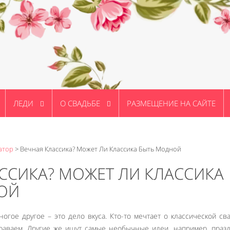
ЛЕДИ
О СВАДЬБЕ
РАЗМЕЩЕНИЕ НА САЙТЕ
атор
>
Вечная Классика? Может Ли Классика Быть Модной
ССИКА? МОЖЕТ ЛИ КЛАССИКА
ОЙ
ногое другое – это дело вкуса. Кто-то мечтает о классической св
араваем. Другие же ищут самые необычные идеи, например, праз