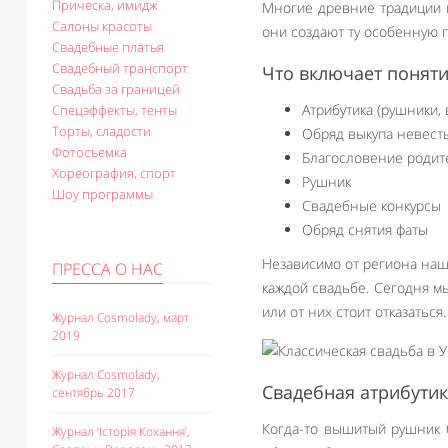
Прическа, имидж
Многие древние традиции 
Салоны красоты
они создают ту особенную 
Свадебные платья
Свадебный транспорт
Что включает поняти
Свадьба за границей
Атрибутика (рушники,
Спецэффекты, тенты
Торты, сладости
Обряд выкупа невест
Фотосъемка
Благословение родит
Хореография, спорт
Рушник
Шоу программы
Свадебные конкурсы
Обряд снятия фаты
Независимо от региона наш
ПРЕССА О НАС
каждой свадьбе. Сегодня м
или от них стоит отказаться.
Журнал Cosmolady, март
2019
Журнал Cosmolady,
Свадебная атрибути
сентябрь 2017
Когда-то вышитый рушник 
Журнал ‘Історія Кохання’,