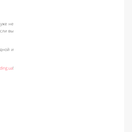
 уже не
если вы
одной и
ing.ua
!