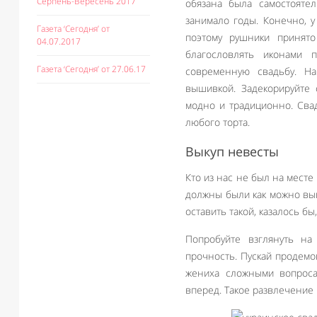
Серпень-Вересень 2017
обязана была самостоятел
занимало годы. Конечно, 
Газета ‘Сегодня’ от
поэтому рушники принято
04.07.2017
благословлять иконами 
Газета ‘Сегодня’ от 27.06.17
современную свадьбу. Н
вышивкой. Задекорируйте 
модно и традиционно. Сва
любого торта.
Выкуп невесты
Кто из нас не был на месте
должны были как можно выг
оставить такой, казалось б
Попробуйте взглянуть н
прочность. Пускай продемо
жениха сложными вопроса
вперед. Такое развлечение 