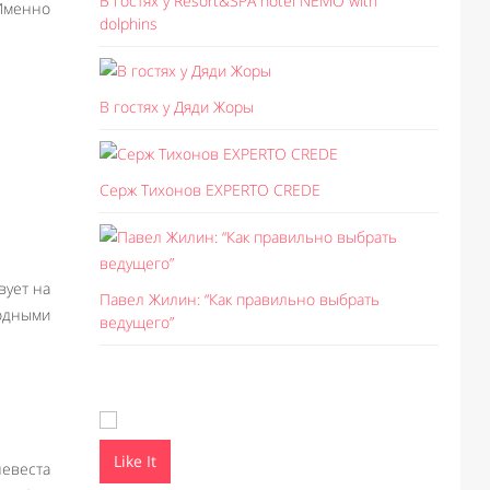
В гостях у Resort&SPA hotel NEMO with
 Именно
dolphins
В гостях у Дяди Жоры
Серж Тихонов EXPERTO CREDE
вует на
Павел Жилин: “Как правильно выбрать
одными
ведущего”
Like It
Like I
невеста