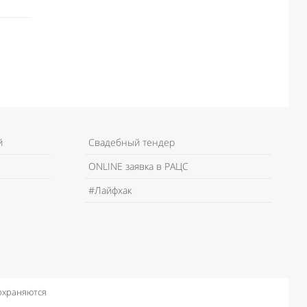
й
Свадебный тендер
ONLINE заявка в РАЦС
#Лайфхак
 охраняются