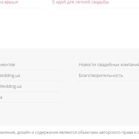
на крыше
5 идей для летней свадьбы
лиентов
Новости свадебных компани
edding.ua
Благотворительность
Wedding.ua
а
рмление, дизайн и содержание являются объектами авторского права и