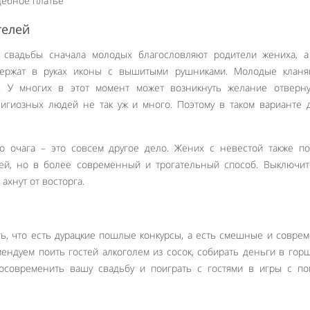
телей
 свадьбы сначала молодых благословляют родители жениха, а
держат в руках иконы с вышитыми рушниками. Молодые кланя
. У многих в этот момент может возникнуть желание отверну
елигиозных людей не так уж и много. Поэтому в таком варианте
о очага – это совсем другое дело. Жених с невестой также п
ей, но в более современный и трогательный способ. Выключит
 ахнут от восторга.
ь, что есть дурацкие пошлые конкурсы, а есть смешные и совре
ендуем поить гостей алкоголем из сосок, собирать деньги в гор
 осовременить вашу свадьбу и поиграть с гостями в игры с п