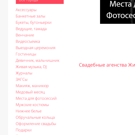
Аксессуары
Банкетные залы
Букеты, бутоньерки
Ведущие, тамада
Венчание
Видеосъемка
Выездная церемония
Гостиницы
Девичник, мальчишник
Свадебные агенства Ж
Живая музыка, DJ
Журналы
ЗАГСы
Макияж, маникюр
Медовый месяц
Места для фотосессий
Мужские костюмы
Нижнее белье
Обручальные кольца
Оформление свадьбы
Подарки