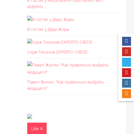
В гостях у Resort&SPA hotel NEMO with
dolphins
В гостях у Дяди Жоры
Серж Тихонов EXPERTO CREDE
Павел Жилин: “Как правильно выбрать
ведущего”
Like It