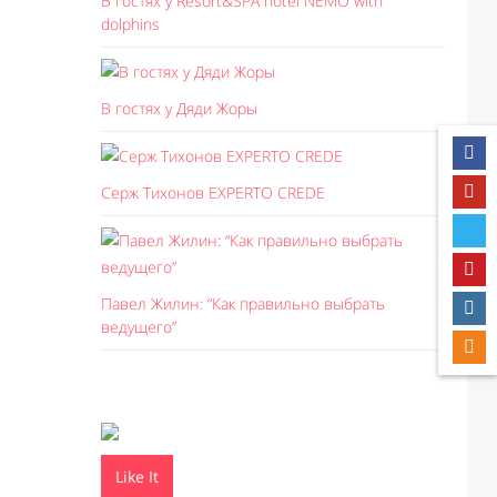
В гостях у Resort&SPA hotel NEMO with
dolphins
В гостях у Дяди Жоры
Серж Тихонов EXPERTO CREDE
Павел Жилин: “Как правильно выбрать
ведущего”
Like It