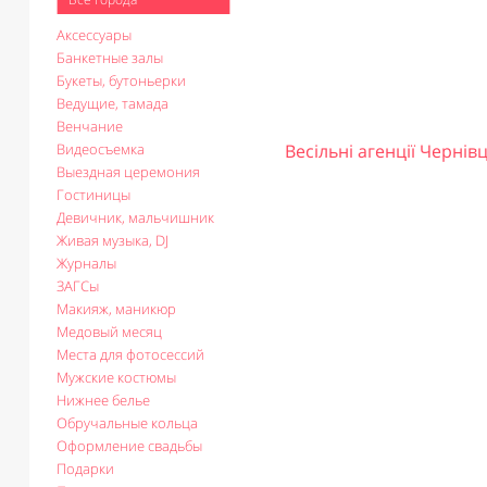
Аксессуары
Банкетные залы
Букеты, бутоньерки
Ведущие, тамада
Венчание
Видеосъемка
Весільні агенції Чернівц
Выездная церемония
Гостиницы
Девичник, мальчишник
Живая музыка, DJ
Журналы
ЗАГСы
Макияж, маникюр
Медовый месяц
Места для фотосессий
Мужские костюмы
Нижнее белье
Обручальные кольца
Оформление свадьбы
Подарки