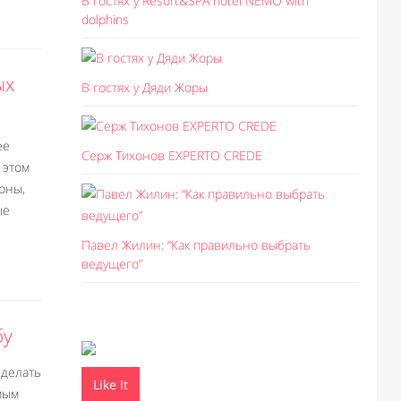
В гостях у Resort&SPA hotel NEMO with
dolphins
ых
В гостях у Дяди Жоры
ее
Серж Тихонов EXPERTO CREDE
 этом
рны,
ые
Павел Жилин: “Как правильно выбрать
ведущего”
бу
сделать
Like It
мым