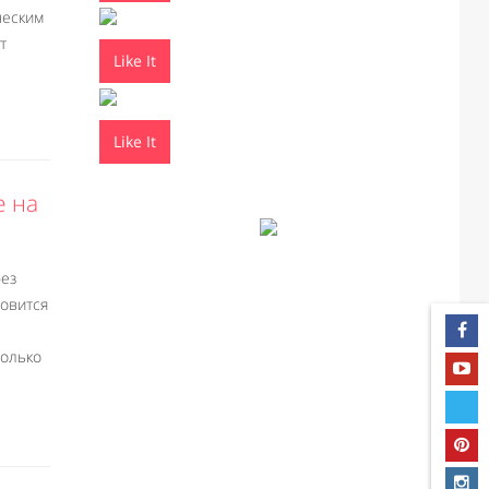
ческим
т
Like It
Like It
 на
без
овится
только