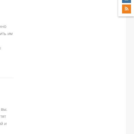
енно
вить им
х
 вы.
тят
ий и