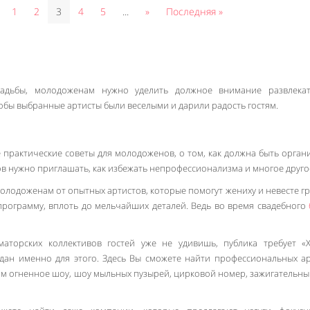
1
2
3
4
5
...
»
Последняя »
вадьбы, молодоженам нужно уделить должное внимание развлека
обы выбранные артисты были веселыми и дарили радость гостям.
 практические советы для молодоженов, о том, как должна быть орган
ов нужно приглашать, как избежать непрофессионализма и многое друго
 молодоженам от опытных артистов, которые помогут жениху и невесте г
программу, вплоть до мельчайших деталей. Ведь во время свадебного
аторских коллективов гостей уже не удивишь, публика требует «
здан именно для этого. Здесь Вы сможете найти профессиональных ар
м огненное шоу, шоу мыльных пузырей, цирковой номер, зажигательны