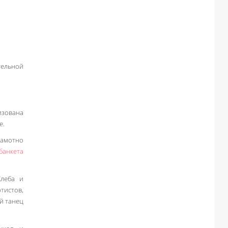
тельной
изована
е.
рамотно
банкета
Хлеба и
тистов,
й танец