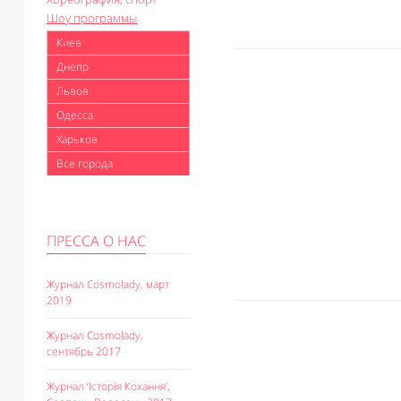
Шоу программы
Киев
Днепр
Львов
Одесса
Харьков
Все города
ПРЕССА О НАС
Журнал Cosmolady, март
2019
Журнал Cosmolady,
сентябрь 2017
Журнал ‘Історія Кохання’,