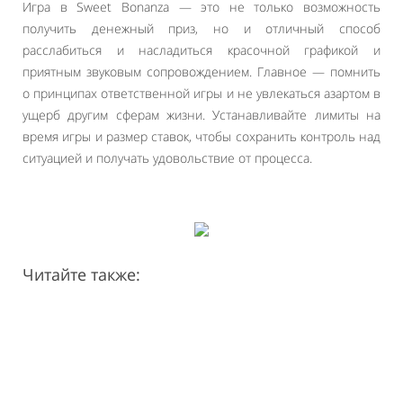
Игра в Sweet Bonanza — это не только возможность
получить денежный приз, но и отличный способ
расслабиться и насладиться красочной графикой и
приятным звуковым сопровождением. Главное — помнить
о принципах ответственной игры и не увлекаться азартом в
ущерб другим сферам жизни. Устанавливайте лимиты на
время игры и размер ставок, чтобы сохранить контроль над
ситуацией и получать удовольствие от процесса.
Читайте также: