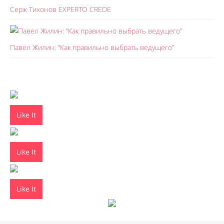
Серж Тихонов EXPERTO CREDE
Павел Жилин: “Как правильно выбрать ведущего”
Like It
Like It
Like It