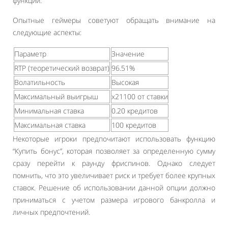
функций.
Опытные геймеры советуют обращать внимание на
следующие аспекты:
Параметр
Значение
RTP (теоретический возврат)
96.51%
Волатильность
Высокая
Максимальный выигрыш
x21100 от ставки
Минимальная ставка
0.20 кредитов
Максимальная ставка
100 кредитов
Некоторые игроки предпочитают использовать функцию
“Купить бонус”, которая позволяет за определенную сумму
сразу перейти к раунду фриспинов. Однако следует
помнить, что это увеличивает риск и требует более крупных
ставок. Решение об использовании данной опции должно
приниматься с учетом размера игрового банкролла и
личных предпочтений.