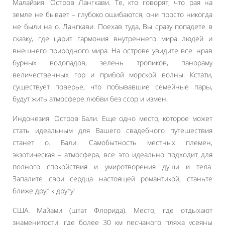
Малайзия. Остров Лангкави. Те, кто говорят, что рая на
земле не бывает – глубоко ошибаются, они просто никогда
не были на о. Лангкави. Поехав туда, Вы сразу попадете в
сказку, где царит гармония внутреннего мира людей и
внешнего природного мира. На острове увидите все: нрав
бурных водопадов, зелень тропиков, панораму
величественных гор и прибой морской волны. Кстати,
существует поверье, что побывавшие семейные пары,
будут жить атмосфере любви без ссор и измен.
Индонезия. Остров Бали. Еще одно место, которое может
стать идеальным для Вашего свадебного путешествия
станет о. Бали. Самобытность местных племен,
экзотическая – атмосфера, все это идеально подходит для
полного спокойствия и умиротворения души и тела.
Запалите свои сердца настоящей романтикой, станьте
ближе друг к другу!
США. Майами (штат Флорида). Место, где отдыхают
знаменитости, где более 30 км песчаного пляжа усеяны