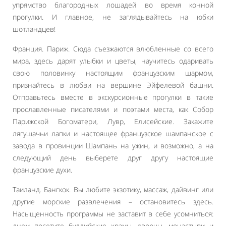
упрямство благородных лошадей во время конной
прогулки. И главное, не заглядывайтесь на юбки
шотландцев!
Франция. Париж. Сюда съезжаются влюбленные со всего
мира, здесь дарят улыбки и цветы, научитесь одаривать
свою половинку настоящим французским шармом,
признайтесь в любви на вершине Эйфелевой башни.
Отправьтесь вместе в экскурсионные прогулки в такие
прославленные писателями и поэтами места, как Собор
Парижской Богоматери, Лувр, Елисейские. Закажите
лягушачьи лапки и настоящее французское шампанское с
завода в провинции Шампань на ужин, и возможно, а на
следующий день выберете друг другу настоящие
французские духи.
Таиланд. Бангкок. Вы любите экзотику, массаж, дайвинг или
другие морские развлечения – остановитесь здесь.
Насыщенность программы не заставит в себе усомниться:
днем посетите буддийские храмы, дворцы, монастыри и