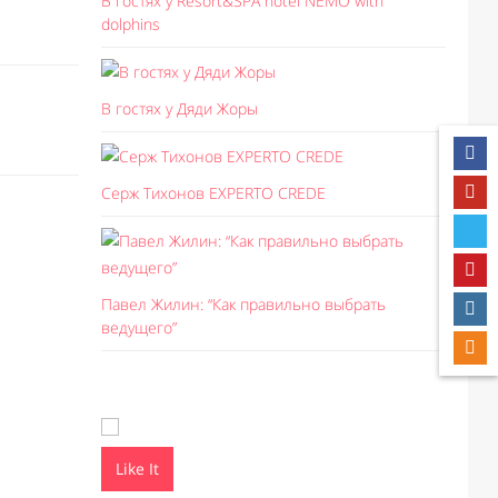
В гостях у Resort&SPA hotel NEMO with
dolphins
В гостях у Дяди Жоры
Серж Тихонов EXPERTO CREDE
Павел Жилин: “Как правильно выбрать
ведущего”
Like It
Like I