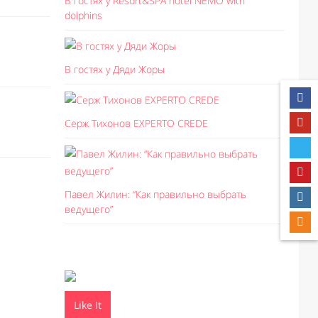
В гостях у Resort&SPA hotel NEMO with
dolphins
В гостях у Дяди Жоры
Серж Тихонов EXPERTO CREDE
Павел Жилин: “Как правильно выбрать
ведущего”
Like It