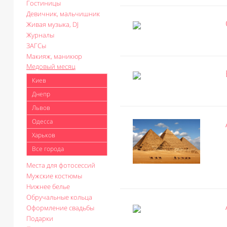
Гостиницы
Девичник, мальчишник
Живая музыка, DJ
Журналы
ЗАГСы
Макияж, маникюр
Медовый месяц
Киев
Днепр
Львов
Одесса
Харьков
Все города
Места для фотосессий
Мужские костюмы
Нижнее белье
Обручальные кольца
Оформление свадьбы
Подарки