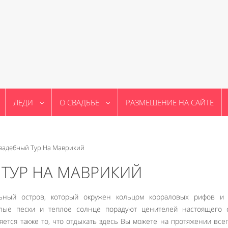
ЛЕДИ
О СВАДЬБЕ
РАЗМЕЩЕНИЕ НА САЙТЕ
вадебный Тур На Маврикий
ТУР НА МАВРИКИЙ
ьный остров, который окружен кольцом корраловых рифов и 
лые пески и теплое солнце порадуют ценителей настоящего о
ся также то, что отдыхать здесь Вы можете на протяжении всег