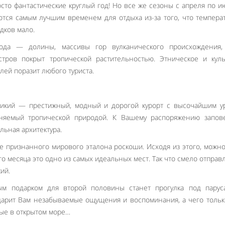
сто фантастические круглый год! Но все же сезоны с апреля по и
ются самым лучшим временем для отдыха из-за того, что темпера
адков мало.
ода — долины, массивы гор вулканического происхождения, 
тров покрыт тропической растительностью. Этническое и куль
лей поразит любого туриста.
икий — престижный, модный и дорогой курорт с высочайшим у
лняемый тропической природой. К Вашему распоряжению запове
льная архитектура.
е признанного мирового эталона роскоши. Исходя из этого, можн
го месяца это одно из самых идеальных мест. Так что смело отправ
ий.
м подарком для второй половины станет прогулка под парус
дарит Вам незабываемые ощущения и воспоминания, а чего тольк
ые в открытом море…