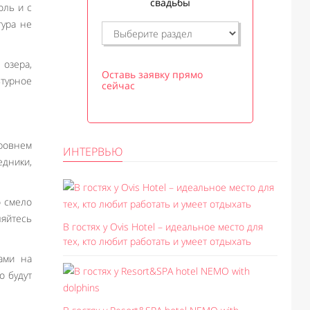
свадьбы
юль и с
тура не
озера,
Оставь заявку прямо
турное
сейчас
ровнем
ИНТЕРВЬЮ
дники,
о смело
ляйтесь
В гостях у Ovis Hotel – идеальное место для
тех, кто любит работать и умеет отдыхать
ами на
о будут