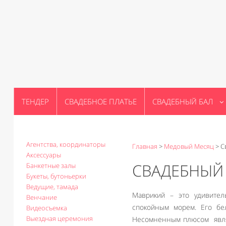
ТЕНДЕР
СВАДЕБНОЕ ПЛАТЬЕ
СВАДЕБНЫЙ БАЛ
Агентства, координаторы
Главная
>
Медовый Месяц
>
С
Аксессуары
СВАДЕБНЫЙ 
Банкетные залы
Букеты, бутоньерки
Ведущие, тамада
Маврикий – это удивител
Венчание
спокойным морем. Его бе
Видеосъемка
Выездная церемония
Несомненным плюсом являет