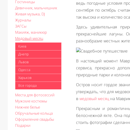
Гостиницы
ведь погодные условия про
Девичник, мальчишник
сентября по октябрь счита
Живая музыка, DJ
так высока и количество ос
Журналы
ЗАГСы
Здесь удивительная прир
Макияж, маникюр
прекраснейшие лагуны. Ос
Медовый месяц
разнообразие местных жите
Киев
Днепр
В настоящий момент Мавр
Львов
сервиса, прекрасно допо
Одесса
природные парки и колониа
Харьков
Остров носит гордое звани
Все города
утверждать, что для медово
Места для фотосессий
в
медовый месяц
на Маврик
Мужские костюмы
Нижнее белье
Прекрасным и романтичны
Обручальные кольца
белоснежной яхте. Она по
Оформление свадьбы
стоить фотографии сделанн
Подарки