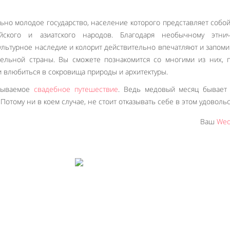
но молодое государство, население которого представляет собо
ийского и азиатского народов. Благодаря необычному этнич
ультурное наследие и колорит действительно впечатляют и запом
тельной страны. Вы сможете познакомится со многими из них, 
и влюбиться в сокровища природы и архитектуры.
абываемое
свадебное путешествие
. Ведь медовый месяц бывает 
Потому ни в коем случае, не стоит отказывать себе в этом удовольс
Ваш
Wed