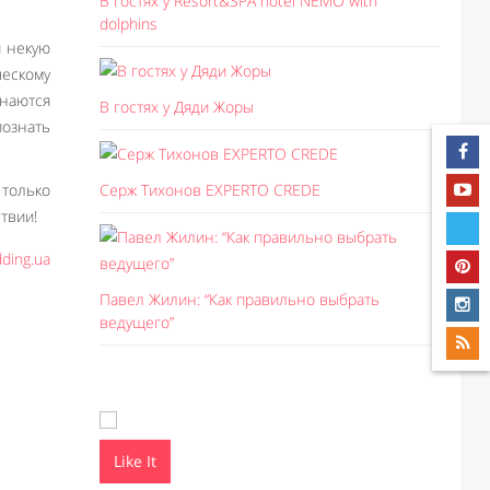
В гостях у Resort&SPA hotel NEMO with
dolphins
й некую
ескому
инаются
В гостях у Дяди Жоры
познать
только
Серж Тихонов EXPERTO CREDE
твии!
ding.ua
Павел Жилин: “Как правильно выбрать
ведущего”
Like It
Like I