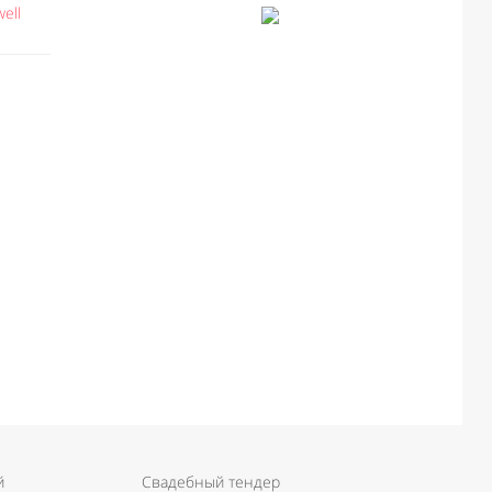
ell
й
Свадебный тендер