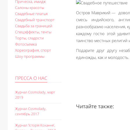
Прическа, имидж
Салоны красоты
Остров Маврикий — доволь
Свадебные платья
смесь индийского, англ
Свадебный транспорт
Свадьба за границей
разнообразию населения, к
Спецэффекты, тенты
каждому гостю этой удиви
Торты, сладости
таинство местных религий 
Фотосъемка
Подарите друг другу нез
Хореография, спорт
Шоу программы
единожды, как и молодость. 
ПРЕССА О НАС
Журнал Cosmolady, март
2019
Читайте также:
Журнал Cosmolady,
сентябрь 2017
Журнал ‘Історія Кохання’,