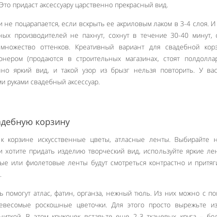
 Это придаст аксессуару царственно прекрасный вид.
 не поцарапается, если вскрыть ее акриловым лаком в 3-4 слоя. И 
ных производителей не пахнут, сохнут в течение 30-40 минут,
 множество оттенков. Креативный вариант для свадебной кор
нером (продаются в строительных магазинах, стоят полдоллар
но яркий вид, и такой узор из брызг нельзя повторить. У ва
и руками свадебный аксессуар.
адебную корзину
 к корзине искусственные цветы, атласные ленты. Выбирайте 
и хотите придать изделию творческий вид, используйте яркие ле
ые или фиолетовые ленты будут смотреться контрастно и притяг
.
 помогут атлас, фатин, органза, нежный тюль. Из них можно с 
невесомые роскошные цветочки. Для этого просто вырежьте из
 ниткой. В этом кружочек вставьте еще 2-3 тканевых круга – б