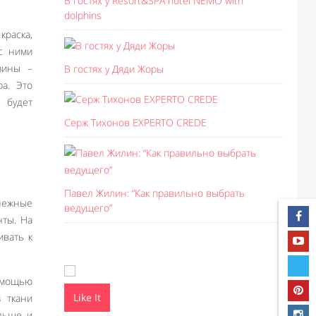
В гостях у Resort&SPA hotel NEMO with
dolphins
краска,
 с ними
зины –
В гостях у Дяди Жоры
а. Это
с будет
Серж Тихонов EXPERTO CREDE
Павел Жилин: “Как правильно выбрать
нежные
ведущего”
нты. На
ивать к
помощью
Like It
Like I
 ткани
ольше и