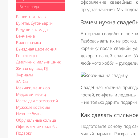
оформление свадебных к
Все города
предназначения. Мы подскаж
Банкетные залы
Зачем нужна свадеб
Букеты, бутоньерки
Ведущие, тамада
Во время свадьбы в нее к
Венчание
Разбрасывать их из роскош
Видеосъемка
корзинку после свадьбы уд
Выездная церемония
Гостиницы
декор в вашей спальне. 
Девичник, мальчишник
любимого хобби – рукоделия
Живая музыка, DJ
Журналы
ЗАГСы
Свадебная корзина пригод
Макияж, маникюр
Медовый месяц
гостей, конфеты и леденцы
Места для фотосессий
– не только дарить подарки
Мужские костюмы
Нижнее белье
Как сделать стильн
Обручальные кольца
Подготовьте основу под сам
Оформление свадьбы
Подарки
милый вариант. Раскрасьте 