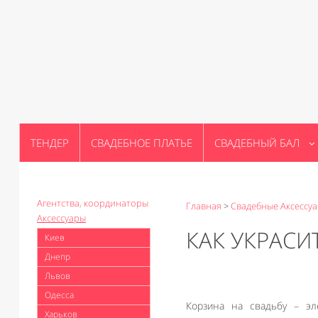
ТЕНДЕР
СВАДЕБНОЕ ПЛАТЬЕ
СВАДЕБНЫЙ БАЛ
Агентства, координаторы
Главная
>
Свадебные Аксессу
Аксессуары
КАК УКРАСИ
Киев
Днепр
Львов
Одесса
Корзина на свадьбу – эл
Харьков