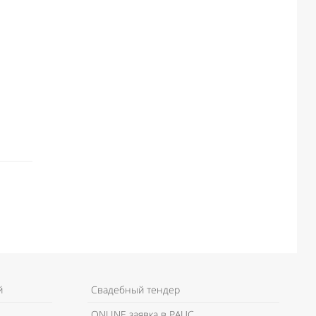
й
Свадебный тендер
ONLINE заявка в РАЦС