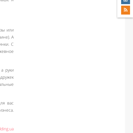
азы или
ине). А
инки. С
жевное
 а руки
одружек
альные
ля вас
знеса.
ding.ua