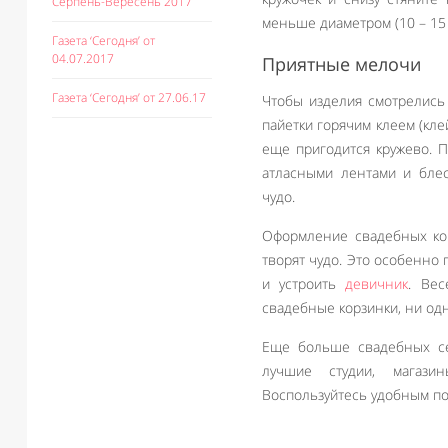
Серпень-Вересень 2017
меньше диаметром (10 – 15 
Газета ‘Сегодня’ от
04.07.2017
Приятные мелочи
Газета ‘Сегодня’ от 27.06.17
Чтобы изделия смотрелись
пайетки горячим клеем (кл
еще пригодится кружево. П
атласными лентами и блес
чудо.
Оформление свадебных кор
творят чудо. Это особенно
и устроить
девичник
. Вес
свадебные корзинки, ни одн
Еще больше свадебных се
лучшие студии, магази
Воспользуйтесь удобным по