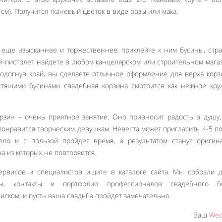
см). Получится тканевый цветок в виде розы или мака.
 еще изысканнее и торжественнее, приклейте к ним бусины, стр
ей-пистолет найдете в любом канцелярском или строительном магаз
одогнув край, вы сделаете отличное оформление для верха корз
тящими бусинами свадебная корзина смотрится как нежное кру
зин – очень приятное занятие. Оно привносит радость в душу,
 понравится творческим девушкам. Невеста может пригласить 4-5 п
ело и с пользой пройдет время, а результатом станут оригин
а из которых не повторяется.
рвисов и специалистов ищите в каталоге сайта. Мы собрали д
ны, контакты и портфолио профессионалов свадебного би
Like It
иском, и пусть ваша свадьба пройдет замечательно.
Ваш
Wed