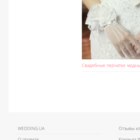
Свадебные перчатки: модны
WEDDING.UA
Отзывы к
О проекте
Команда W