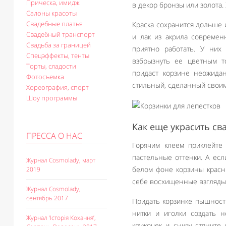
Прическа, имидж
в декор бронзы или золота.
Салоны красоты
Свадебные платья
Краска сохранится дольше и
Свадебный транспорт
и лак из акрила современ
Свадьба за границей
приятно работать. У них
Спецэффекты, тенты
взбрызнуть ее цветным то
Торты, сладости
придаст корзине неожидан
Фотосъемка
стильный, сделанный своим
Хореография, спорт
Шоу программы
Как еще украсить св
ПРЕССА О НАС
Горячим клеем приклейте
пастельные оттенки. А есл
Журнал Cosmolady, март
белом фоне корзины красн
2019
себе восхищенные взгляды
Журнал Cosmolady,
сентябрь 2017
Придать корзинке пышность
нитки и иголки создать 
Журнал ‘Історія Кохання’,
кружочек и снизу стяните