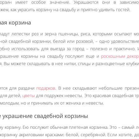
орзин имеет особое значение. Украшаются они в зависимо
ем, как украсить корзину на свадьбу и приятно удивить гостей.
ная корзина
ладут лепестки роз и зерна пшеницы, риса, которыми осыпают м
ной свадебной корзинки, белой или розовой, – одно удовольствие
обно использовать для выезда за город – полезно и практично. 
Украшение корзины на свадьбу послужит еще и
роскошным деко
. Вы можете складывать в нее нитки, спицы и разноцветные клубки
ится для раздачи
подарков
. В нее складывают небольшие презен
 для детей,
цветы
для подружек невесты. Это красивая свадебная т
 молодым, но и принимать их от жениха и невесты.
ое украшение свадебной корзины
у корзину. Ею послужит обычная плетеная корзинка. Это – самый л
корзинку акриловыми красками: белой, серебряной. Если хотите, д