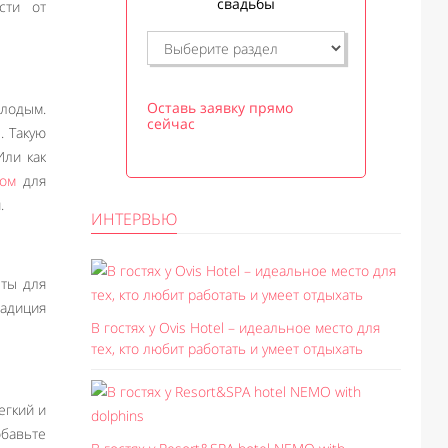
свадьбы
сти от
Оставь заявку прямо
олодым.
сейчас
. Такую
Или как
ром
для
.
ИНТЕРВЬЮ
ты для
радиция
В гостях у Ovis Hotel – идеальное место для
тех, кто любит работать и умеет отдыхать
егкий и
обавьте