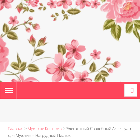
TOGGLE
NAVIGATION
Главная
>
Мужские Костюмы
>
Элегантный Свадебный Аксессуар
Для Мужчин – Нагрудный Платок