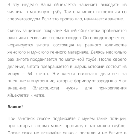
В эту неделю Ваша яйцеклетка начинает выходить из
яичника в маточную трубу. Там она может встретиться со
сперматозоидом. Если это произошло, начинается зачатие.
Сквозь защитное покрытие Вашей яйцеклетки пробивается
один или несколько сперматозоидов. Он оплодотворяет ее.
Формируется зигота, состоящая из равного количества
женского и мужского генного материала. Делясь несколько
раз, зигота продвигается по маточной трубе. После своего
деления, зигота превращается в шарик, который состоит из
морул – 64 клеток. Эти клетки начинают делиться на
внешние и внутренние, которые формируют зародыша. А от
внешние (бластоциста) нужны для прикрепления
яйцеклетки к матке.
Важно!
При занятиях сексом подбирайте с мужем такие позиции,
при которых сперма может проникнуть как можно глубже.
После секса не вставайте резко с постели и не бегите в