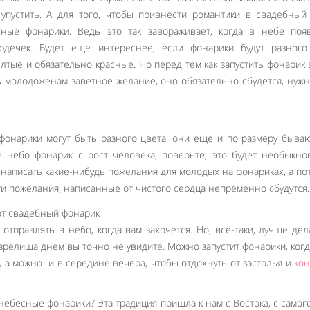
упустить. А для того, чтобы привнести романтики в свадебный
ные фонарики. Ведь это так завораживает, когда в небе появ
рдечек. Будет еще интереснее, если фонарики будут разного 
лтые и обязательно красные. Но перед тем как запустить фонарик 
ь молодоженам заветное желание, оно обязательно сбудется, нужн
фонарики могут быть разного цвета, они еще и по размеру быва
в небо фонарик с рост человека, поверьте, это будет необыкн
 написать какие-нибудь пожелания для молодых на фонариках, а по
эти пожелания, написанные от чистого сердца непременно сбудутся.
тправлять в небо, когда вам захочется. Но, все-таки, лучше дел
 зрелища днем вы точно не увидите. Можно запустит фонарики, ког
, а можно и в середине вечера, чтобы отдохнуть от застолья и
кон
небесные фонарики? Эта традиция пришла к нам с Востока, с самого