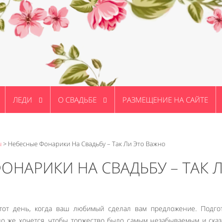
ЛЕДИ
О СВАДЬБЕ
РАЗМЕЩЕНИЕ НА САЙТЕ
ы
>
Небесные Фонарики На Свадьбу – Так Ли Это Важно
ОНАРИКИ НА СВАДЬБУ – ТАК 
 тот день, когда ваш любимый сделал вам предложение. Подго
но же хочется, чтобы торжество было самым незабываемым и ска