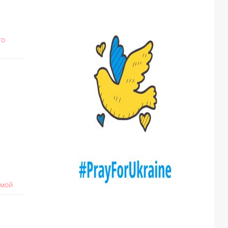
то
имой