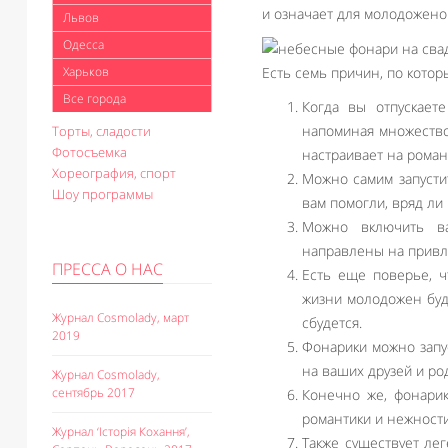
и означает для молодожено
Львов
Одесса
Есть семь причин, по котор
Харьков
Все города
Когда вы отпускает
напоминая множество 
Торты, сладости
Фотосъемка
настраивает на роман
Хореография, спорт
Можно самим запусти
Шоу программы
вам помогли, вряд ли 
Можно включить ва
направлены на привле
ПРЕССА О НАС
Есть еще поверье, ч
жизни молодожен буде
Журнал Cosmolady, март
сбудется.
2019
Фонарики можно запу
на ваших друзей и ро
Журнал Cosmolady,
сентябрь 2017
Конечно же, фонар
романтики и нежности
Журнал ‘Історія Кохання’,
Также существует ле