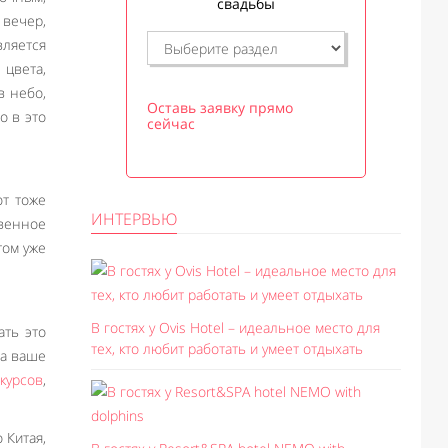
свадьбы
 вечер,
ляется
цвета,
в небо,
Оставь заявку прямо
о в это
сейчас
ют тоже
ИНТЕРВЬЮ
овенное
том уже
В гостях у Ovis Hotel – идеальное место для
ать это
тех, кто любит работать и умеет отдыхать
да ваше
курсов
,
 Китая,