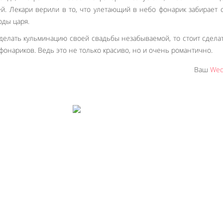
й. Лекари верили в то, что улетающий в небо фонарик забирает 
оды царя.
делать кульминацию своей свадьбы незабываемой, то стоит сдела
онариков. Ведь это не только красиво, но и очень романтично.
Ваш
Wed
Like It