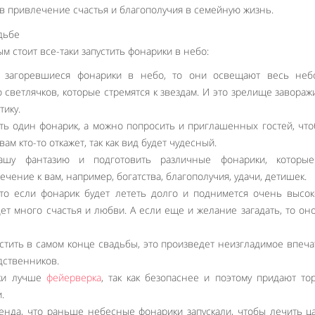
в привлечение счастья и благополучия в семейную жизнь.
ым стоит все-таки запустить фонарики в небо:
е загоревшиеся фонарики в небо, то они освещают весь небо
светлячков, которые стремятся к звездам. И это зрелище завораж
тику.
ть один фонарик, а можно попросить и приглашенных гостей, чт
вам кто-то откажет, так как вид будет чудесный.
шу фантазию и подготовить различные фонарики, которые
чение к вам, например, богатства, благополучия, удачи, детишек.
то если фонарик будет лететь долго и поднимется очень высок
т много счастья и любви. А если еще и желание загадать, то он
стить в самом конце свадьбы, это произведет неизгладимое впеч
дственников.
ики лучше
фейерверка
, так как безопаснее и поэтому придают то
.
генда, что раньше небесные фонарики запускали, чтобы лечить ц