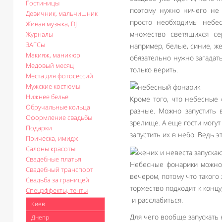
Гостиницы
поэтому нужно ничего не 
Девичник, мальчишник
просто необходимы небес
Живая музыка, DJ
множество светящихся се
Журналы
ЗАГСы
например, белые, синие, же
Макияж, маникюр
обязательно нужно загадат
Медовый месяц
только верить.
Места для фотосессий
Мужские костюмы
Нижнее белье
Кроме того, что небесные 
Обручальные кольца
разные. Можно запустить 
Оформление свадьбы
зрелище. А еще гости могут
Подарки
запустить их в небо. Ведь 
Прическа, имидж
Салоны красоты
Свадебные платья
Небесные фонарики можно о
Свадебный транспорт
вечером, потому что такого
Свадьба за границей
торжество подходит к концу
Спецэффекты, тенты
и расслабиться.
Киев
Для чего вообще запускать 
Днепр