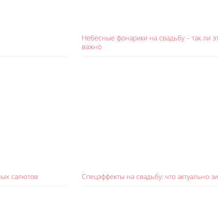
Небесные фонарики на свадьбу – так ли э
важно
ных салютов
Спецэффекты на свадьбу: что актуально з