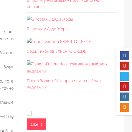
В гостях у Resort&SPA hotel NEMO with
dolphins
В гостях у Дяди Жоры
склон,
ивает и
Серж Тихонов EXPERTO CREDE
обы они
 будут
Павел Жилин: “Как правильно выбрать
о, то в
ведущего”
о точно
атление
ржеству
Like It
Like I
арей от