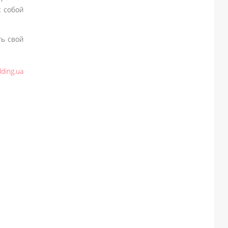
с собой
ть свой
ding.uа