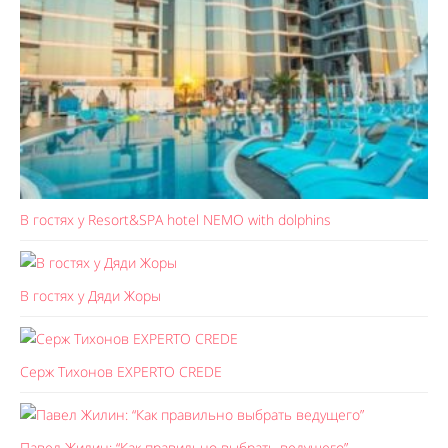
В гостях у Resort&SPA hotel NEMO with dolphins
В гостях у Дяди Жоры
Серж Тихонов EXPERTO CREDE
Павел Жилин: “Как правильно выбрать ведущего”