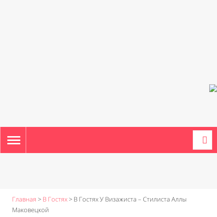
TOGGLE
NAVIGATION
Главная
>
В Гостях
>
В Гостях У Визажиста – Cтилиста Аллы
Маковецкой