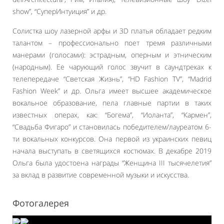
show”, “СуперИнтуиция” и др.
Солистка шоу лазерной арфы и 3D платья обладает редким
талантом – профессионально поет тремя различными
манерами (голосами): эстрадным, оперным и этническим
(народным). Ее чарующий голос звучит в саундтреках к
телепередаче “Светская Жизнь”, “HD Fashion TV”, “Madrid
Fashion Week” и др. Ольга имеет высшее академическое
вокальное образование, пела главные партии в таких
известных операх, как: “Богема”, “Иоланта”, “Кармен”,
“Свадьба Фигаро” и становилась победителем/лауреатом 6-
ти вокальных конкурсов. Она первой из украинских певиц
начала выступать в светящихся костюмах. В декабре 2019
Ольга была удостоена награды “Женщина III тысячелетия”
за вклад в развитие современной музыки и искусства.
Фотогалерея