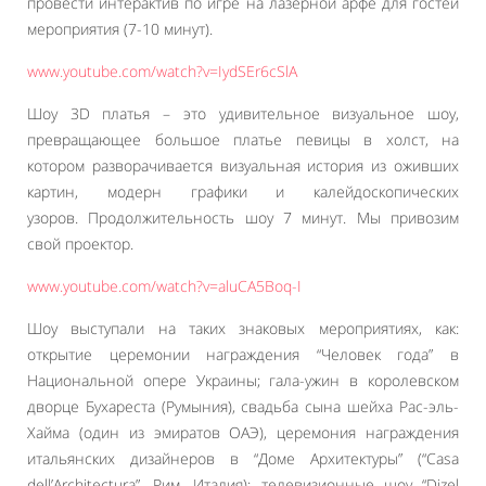
провести интерактив по игре на лазерной арфе для гостей
мероприятия (7-10 минут).
www.youtube.com/watch?v=IydSEr6cSlA
Шоу 3D платья – это удивительное визуальное шоу,
превращающее большое платье певицы в холст, на
котором разворачивается визуальная история из оживших
картин, модерн графики и калейдоскопических
узоров. Продолжительность шоу 7 минут. Мы привозим
свой проектор.
www.youtube.com/watch?v=aluCA5Boq-I
Шоу выступали на таких знаковых мероприятиях, как:
открытие церемонии награждения “Человек года” в
Национальной опере Украины; гала-ужин в королевском
дворце Бухареста (Румыния), свадьба сына шейха Рас-эль-
Хайма (один из эмиратов ОАЭ), церемония награждения
итальянских дизайнеров в “Доме Архитектуры” (“Casa
dell’Architectura”, Рим, Италия); телевизионные шоу “Dizel