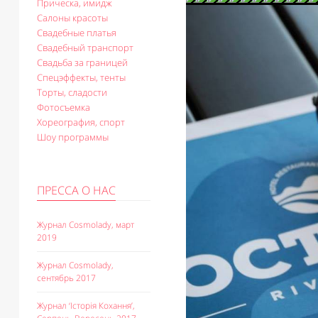
Прическа, имидж
Салоны красоты
Свадебные платья
Свадебный транспорт
Свадьба за границей
Спецэффекты, тенты
Торты, сладости
Фотосъемка
Хореография, спорт
Шоу программы
ПРЕССА О НАС
Журнал Cosmolady, март
2019
Журнал Cosmolady,
сентябрь 2017
Журнал ‘Історія Кохання’,