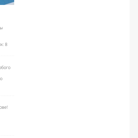
мы
х: 8
юбого
го
ове!
Like I