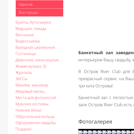
Харьков
Все города
Букеты, бутоньерки
Ведущие, тамада
Венчание
Видеосъемка
Выездная церемония
Банкетный зал заведени
Гостиницы
интерьером Вашу свадьбу, 
Девичник, мальчишник
Живая музыка, DJ
В Остров River Club для 
Журналы
прекрасный сервис на Ваш
ЗАГСы
Макияж, маникюр
три кита Острова!
Медовый месяц
Банкетный зал с легкостью
Места для фотосессий
Мужские костюмы
зале Остров River Club ест
Нижнее белье
Обручальные кольца
Фотогалерея
Оформление свадьбы
Подарки