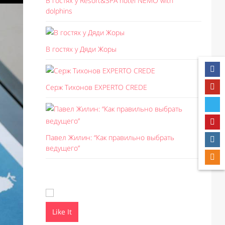
В гостях у Resort&SPA hotel NEMO with
dolphins
В гостях у Дяди Жоры
Серж Тихонов EXPERTO CREDE
Павел Жилин: “Как правильно выбрать
ведущего”
Like It