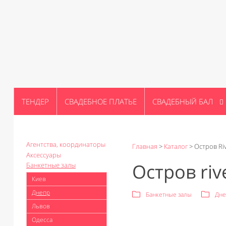
ТЕНДЕР
СВАДЕБНОЕ ПЛАТЬЕ
СВАДЕБНЫЙ БАЛ
Агентства, координаторы
Главная
>
Каталог
>
Остров Riv
Аксессуары
Остров riv
Банкетные залы
Киев
Днепр
Банкетные залы
Дне
Львов
Одесса