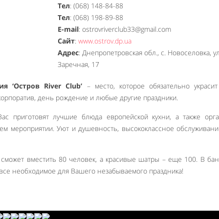
Тел
: (068) 148-84-88
Тел
: (068) 198-89-88
E-mail
: ostrovriverclub33@gmail.com
Сайт
:
www.ostrov.dp.ua
Адрес
: Днепропетровская обл., с. Новоселовка, ул
Заречная, 17
я ‘Остров River Club’
– место, которое обязательно украсит
корпоратив, день рождение и любые другие праздники.
Вас приготовят лучшие блюда европейской кухни, а также орг
ем мероприятии. Уют и душевность, высококлассное обслуживани
 сможет вместить 80 человек, а красивые шатры – еще 100. В ба
ь все необходимое для Вашего незабываемого праздника!