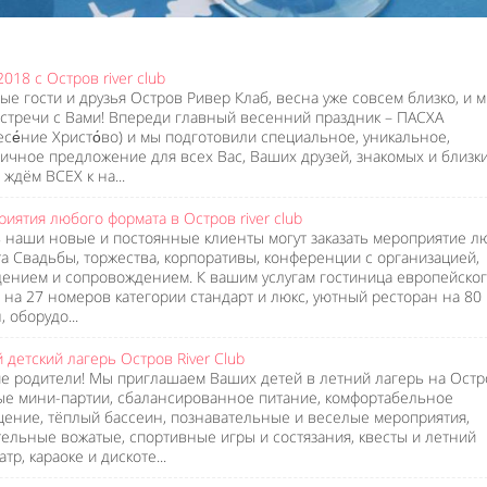
2018 с Остров river club
е гости и друзья Остров Ривер Клаб, весна уже совсем близко, и 
стречи с Вами! Впереди главный весенний праздник – ПАСХА
есе́ние Христо́во) и мы подготовили специальное, уникальное,
ичное предложение для всех Вас, Ваших друзей, знакомых и близки
 ждём ВСЕХ к на...
иятия любого формата в Остров river club
ь наши новые и постоянные клиенты могут заказать мероприятие л
а Свадьбы, торжества, корпоративы, конференции с организацией,
ением и сопровождением. К вашим услугам гостиница европейско
 на 27 номеров категории стандарт и люкс, уютный ресторан на 80
 оборудо...
 детский лагерь Остров River Club
е родители! Мы приглашаем Ваших детей в летний лагерь на Остр
е мини-партии, сбалансированное питание, комфортабельное
ение, тёплый бассеин, познавательные и веселые мероприятия,
ельные вожатые, спортивные игры и состязания, квесты и летний
тр, караоке и дискоте...